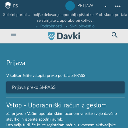
Nadaljuj na vsebino
Nadaljuj na vsebino zaprtega portala
PRIJAVA
RS
Spletni portal za boljše delovanje uporablja piškotke. Z obiskom portala
se strinjate z uporabo piškotkov.
Podrobnosti
Skrij obvestilo
Prijava
V kolikor želite vstopiti preko portala SI-PASS:
Prijava preko SI-PASS
Vstop - Uporabniški račun z geslom
Za prijavo z Vašim uporabniškim računom vnesite svojo davčno
številko in izberite spodnji gumb.
Isto velja tudi, če želite registrirati račun, z vnosom aktivacijske