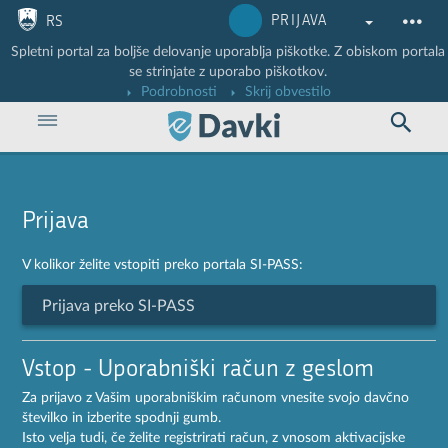
Nadaljuj na vsebino
Nadaljuj na vsebino zaprtega portala
PRIJAVA
RS
Spletni portal za boljše delovanje uporablja piškotke. Z obiskom portala
se strinjate z uporabo piškotkov.
Podrobnosti
Skrij obvestilo
Prijava
V kolikor želite vstopiti preko portala SI-PASS:
Prijava preko SI-PASS
Vstop - Uporabniški račun z geslom
Za prijavo z Vašim uporabniškim računom vnesite svojo davčno
številko in izberite spodnji gumb.
Isto velja tudi, če želite registrirati račun, z vnosom aktivacijske