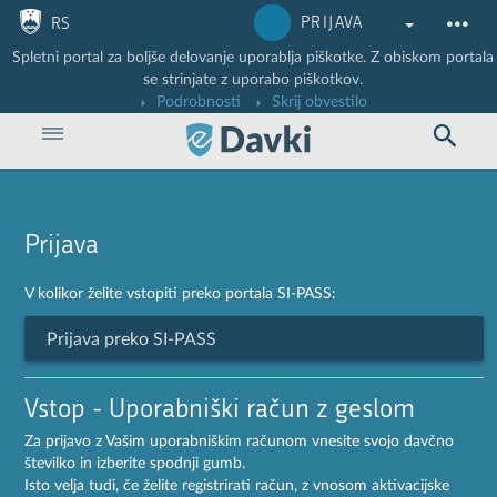
Nadaljuj na vsebino
Nadaljuj na vsebino zaprtega portala
PRIJAVA
RS
Spletni portal za boljše delovanje uporablja piškotke. Z obiskom portala
se strinjate z uporabo piškotkov.
Podrobnosti
Skrij obvestilo
Prijava
V kolikor želite vstopiti preko portala SI-PASS:
Prijava preko SI-PASS
Vstop - Uporabniški račun z geslom
Za prijavo z Vašim uporabniškim računom vnesite svojo davčno
številko in izberite spodnji gumb.
Isto velja tudi, če želite registrirati račun, z vnosom aktivacijske