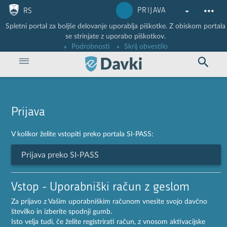
Nadaljuj na vsebino
Nadaljuj na vsebino zaprtega portala
PRIJAVA
RS
Spletni portal za boljše delovanje uporablja piškotke. Z obiskom portala
se strinjate z uporabo piškotkov.
Podrobnosti
Skrij obvestilo
Prijava
V kolikor želite vstopiti preko portala SI-PASS:
Prijava preko SI-PASS
Vstop - Uporabniški račun z geslom
Za prijavo z Vašim uporabniškim računom vnesite svojo davčno
številko in izberite spodnji gumb.
Isto velja tudi, če želite registrirati račun, z vnosom aktivacijske