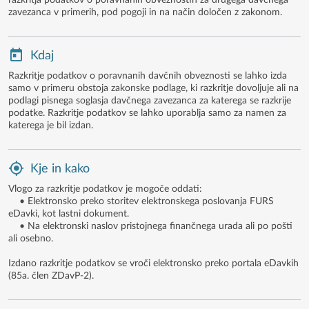
razkritja podatkov o poravnanih obveznostih za drugega davčnega
zavezanca v primerih, pod pogoji in na način določen z zakonom.
Kdaj
Razkritje podatkov o poravnanih davčnih obveznosti se lahko izda
samo v primeru obstoja zakonske podlage, ki razkritje dovoljuje ali na
podlagi pisnega soglasja davčnega zavezanca za katerega se razkrije
podatke. Razkritje podatkov se lahko uporablja samo za namen za
katerega je bil izdan.
Kje in kako
Vlogo za razkritje podatkov je mogoče oddati:
• Elektronsko preko storitev elektronskega poslovanja FURS
eDavki, kot lastni dokument.
• Na elektronski naslov pristojnega finančnega urada ali po pošti
ali osebno.
Izdano razkritje podatkov se vroči elektronsko preko portala eDavkih
(85a. člen ZDavP-2).