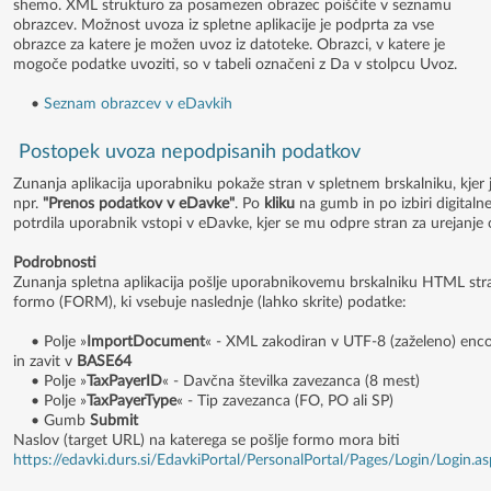
shemo. XML strukturo za posamezen obrazec poiščite v seznamu
obrazcev. Možnost uvoza iz spletne aplikacije je podprta za vse
obrazce za katere je možen uvoz iz datoteke. Obrazci, v katere je
mogoče podatke uvoziti, so v tabeli označeni z Da v stolpcu Uvoz.
•
Seznam obrazcev v eDavkih
Postopek uvoza nepodpisanih podatkov
Zunanja aplikacija uporabniku pokaže stran v spletnem brskalniku, kjer
npr.
"Prenos podatkov v eDavke"
. Po
kliku
na gumb in po izbiri digitaln
potrdila uporabnik vstopi v eDavke, kjer se mu odpre stran za urejanje 
Podrobnosti
Zunanja spletna aplikacija pošlje uporabnikovemu brskalniku HTML str
formo (FORM), ki vsebuje naslednje (lahko skrite) podatke:
• Polje »
ImportDocument
« - XML zakodiran v UTF-8 (zaželeno) enc
in zavit v
BASE64
• Polje »
TaxPayerID
« - Davčna številka zavezanca (8 mest)
• Polje »
TaxPayerType
« - Tip zavezanca (FO, PO ali SP)
• Gumb
Submit
Naslov (target URL) na katerega se pošlje formo mora biti
https://edavki.durs.si/EdavkiPortal/PersonalPortal/Pages/Login/Login.a