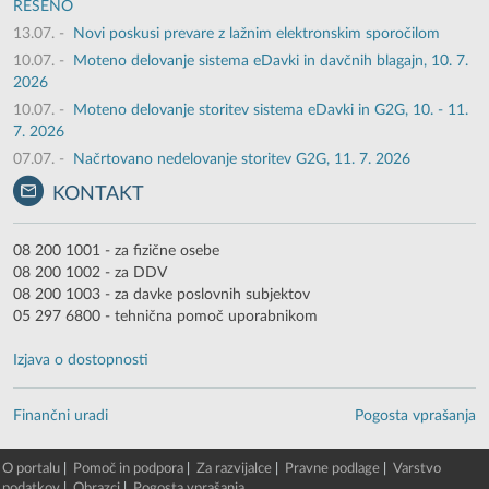
REŠENO
13.07.
-
Novi poskusi prevare z lažnim elektronskim sporočilom
10.07.
-
Moteno delovanje sistema eDavki in davčnih blagajn, 10. 7.
2026
10.07.
-
Moteno delovanje storitev sistema eDavki in G2G, 10. - 11.
7. 2026
07.07.
-
Načrtovano nedelovanje storitev G2G, 11. 7. 2026
KONTAKT
08 200 1001 - za fizične osebe
08 200 1002 - za DDV
08 200 1003 - za davke poslovnih subjektov
05 297 6800 - tehnična pomoč uporabnikom
Izjava o dostopnosti
Finančni uradi
Pogosta vprašanja
O portalu
|
Pomoč in podpora
|
Za razvijalce
|
Pravne podlage
|
Varstvo
podatkov
|
Obrazci
|
Pogosta vprašanja