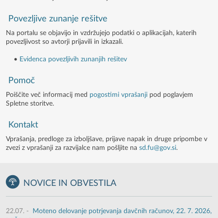
Povezljive zunanje rešitve
Na portalu se objavijo in vzdržujejo podatki o aplikacijah, katerih
povezljivost so avtorji prijavili in izkazali.
•
Evidenca povezljivih zunanjih rešitev
Pomoč
Poiščite več informacij med
pogostimi vprašanji
pod poglavjem
Spletne storitve.
Kontakt
Vprašanja, predloge za izboljšave, prijave napak in druge pripombe v
zvezi z vprašanji za razvijalce nam pošljite na
sd.fu@gov.si
.
NOVICE IN OBVESTILA
22.07.
-
Moteno delovanje potrjevanja davčnih računov, 22. 7. 2026,