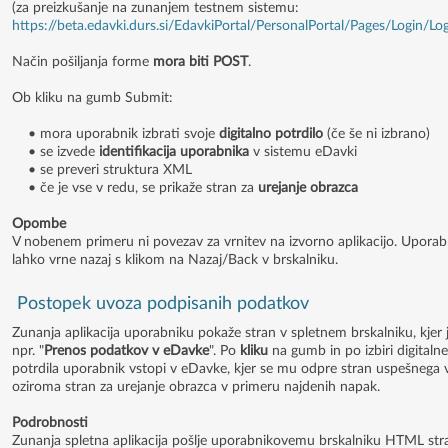
(za preizkušanje na zunanjem testnem sistemu:
https://beta.edavki.durs.si/EdavkiPortal/PersonalPortal/Pages/Login/Lo
Način pošiljanja forme
mora biti POST
.
Ob kliku na gumb Submit:
• mora uporabnik izbrati svoje
digitalno potrdilo
(če še ni izbrano)
• se izvede
identifikacija uporabnika
v sistemu eDavki
• se preveri struktura XML
• če je vse v redu, se prikaže stran za
urejanje obrazca
Opombe
V nobenem primeru ni povezav za vrnitev na izvorno aplikacijo. Uporab
lahko vrne nazaj s klikom na Nazaj/Back v brskalniku.
Postopek uvoza podpisanih podatkov
Zunanja aplikacija uporabniku pokaže stran v spletnem brskalniku, kjer
npr. "
Prenos podatkov v eDavke
". Po
kliku
na gumb in po izbiri digitaln
potrdila uporabnik vstopi v eDavke, kjer se mu odpre stran uspešnega
oziroma stran za urejanje obrazca v primeru najdenih napak.
Podrobnosti
Zunanja spletna aplikacija pošlje uporabnikovemu brskalniku HTML str