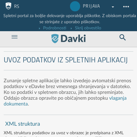
Nadaljuj na vsebino
Nadaljuj na vsebino zaprtega portala
PRIJAVA
RS
Spletni portal za boljše delovanje uporablja piškotke. Z obiskom portala
se strinjate z uporabo piškotkov.
Podrobnosti
Skrij obvestilo
UVOZ PODATKOV IZ SPLETNIH APLIKACIJ
Zunanje spletne aplikacije lahko izvedejo avtomatski prenos
podatkov v eDavke brez vmesnega shranjevanja v datoteko.
Ko so podatki v spletnem obrazcu, jih lahko spreminjate.
Oddajo obrazca opravite po običajnem postopku
vlaganja
dokumenta
.
XML struktura
XML struktura podatkov za uvoz v obrazec je predpisana z XML