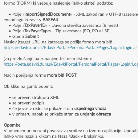
formo (FORM) ki vsebuje naslednje (lahko skrite) podatke:
• Polje »
ImportSignedDocument
« - XML zakodiran v UTF-8 (zaželen
encodingu in zavit v
BASE64
• Polje »
TaxPayerID
« - Davčna številka zavezanca (8 mest)
• Polje »
TaxPayerType
« - Tip zavezanca (FO, PO ali SP)
• Gumb
Submit
Naslov (target URL) na katerega se pošlje formo mora biti
https://edavki.durs.si/EdavkiPortal/PersonalPortal/Pages/Login/Login.a
(za preizkušanje na zunanjem testnem sistemu:
https://beta.edavki.durs.si/EdavkiPortal/PersonalPortal/Pages/Login/Lo
Način pošiljanja forme
mora biti POST
.
Ob kliku na gumb Submit:
• se preveri struktura XML
• se preveri podpis
• če je vse v redu, se prikaže stran
uspešnega vnosa
• v primeru napak se prikaže stran za
urejanje obrazca
Opombe
V nobenem primeru ni povezav za vrnitev na izvorno aplikacijo. Uporab
lahko vrne nazaj s klikom na Nazaj/Back v brskalniku.