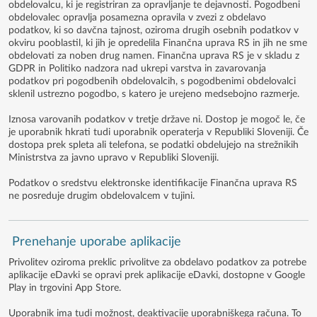
obdelovalcu, ki je registriran za opravljanje te dejavnosti. Pogodbeni
obdelovalec opravlja posamezna opravila v zvezi z obdelavo
podatkov, ki so davčna tajnost, oziroma drugih osebnih podatkov v
okviru pooblastil, ki jih je opredelila Finančna uprava RS in jih ne sme
obdelovati za noben drug namen. Finančna uprava RS je v skladu z
GDPR in Politiko nadzora nad ukrepi varstva in zavarovanja
podatkov pri pogodbenih obdelovalcih, s pogodbenimi obdelovalci
sklenil ustrezno pogodbo, s katero je urejeno medsebojno razmerje.
Iznosa varovanih podatkov v tretje države ni. Dostop je mogoč le, če
je uporabnik hkrati tudi uporabnik operaterja v Republiki Sloveniji. Če
dostopa prek spleta ali telefona, se podatki obdelujejo na strežnikih
Ministrstva za javno upravo v Republiki Sloveniji.
Podatkov o sredstvu elektronske identifikacije Finančna uprava RS
ne posreduje drugim obdelovalcem v tujini.
Prenehanje uporabe aplikacije
Privolitev oziroma preklic privolitve za obdelavo podatkov za potrebe
aplikacije eDavki se opravi prek aplikacije eDavki, dostopne v Google
Play in trgovini App Store.
Uporabnik ima tudi možnost, deaktivacije uporabniškega računa. To