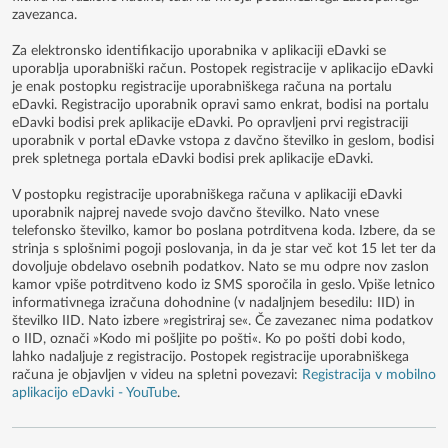
zavezanca.
Za elektronsko identifikacijo uporabnika v aplikaciji eDavki se
uporablja uporabniški račun. Postopek registracije v aplikacijo eDavki
je enak postopku registracije uporabniškega računa na portalu
eDavki. Registracijo uporabnik opravi samo enkrat, bodisi na portalu
eDavki bodisi prek aplikacije eDavki. Po opravljeni prvi registraciji
uporabnik v portal eDavke vstopa z davčno številko in geslom, bodisi
prek spletnega portala eDavki bodisi prek aplikacije eDavki.
V postopku registracije uporabniškega računa v aplikaciji eDavki
uporabnik najprej navede svojo davčno številko. Nato vnese
telefonsko številko, kamor bo poslana potrditvena koda. Izbere, da se
strinja s splošnimi pogoji poslovanja, in da je star več kot 15 let ter da
dovoljuje obdelavo osebnih podatkov. Nato se mu odpre nov zaslon
kamor vpiše potrditveno kodo iz SMS sporočila in geslo. Vpiše letnico
informativnega izračuna dohodnine (v nadaljnjem besedilu: IID) in
številko IID. Nato izbere »registriraj se«. Če zavezanec nima podatkov
o IID, označi »Kodo mi pošljite po pošti«. Ko po pošti dobi kodo,
lahko nadaljuje z registracijo. Postopek registracije uporabniškega
računa je objavljen v videu na spletni povezavi:
Registracija v mobilno
aplikacijo eDavki - YouTube
.