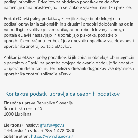
podlagi privolitve. Privolitev za obdelavo podatkov za določen
namen, je dana prostovoljno in se lahko v vsakem trenutku prekliče.
Portal eDavki poleg podatkov, ki se jih zbirajo in obdelujejo na
podlagi opravljanja zakonskih in z drugimi predpisi določenih nalog in
na podlagi privolitve posameznika, za potrebe delovanja samega
portala eDavki nastavljajo in uporabljajo piškotke, podatke o
uporabniškem računu ter beležijo v dnevnik dogodkov vse dejavnosti
uporabnika znotraj portala eDavkov.
Aplikacija eDavki poleg podatkov, ki jih zbira in obdeluje ob integraciji
s portalom eDavki, za potrebe svojega delovanja obdeluje še podatke
o uporabniškem računu ter beleži v dnevnik dogodkov vse dejavnosti
uporabnika znotraj aplikacije eDavki.
Kontaktni podatki upravljalca osebnih podatkov
Finančna uprave Republike Slovenije
Šmartinska cesta 55
1000 Ljubljana
Elektronski naslov:
gfu.fu@gov.si
Telefonska številka: + 386 1 478 3800
Spletna stran:
https://www.fu.gov.si/