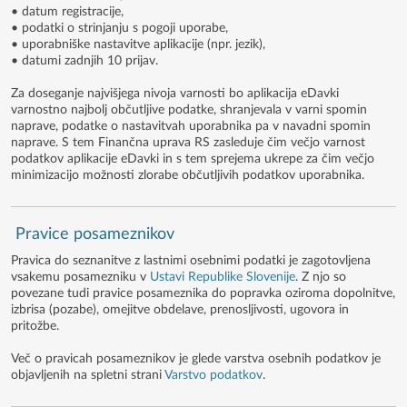
• datum registracije,
• podatki o strinjanju s pogoji uporabe,
• uporabniške nastavitve aplikacije (npr. jezik),
• datumi zadnjih 10 prijav.
Za doseganje najvišjega nivoja varnosti bo aplikacija eDavki
varnostno najbolj občutljive podatke, shranjevala v varni spomin
naprave, podatke o nastavitvah uporabnika pa v navadni spomin
naprave. S tem Finančna uprava RS zasleduje čim večjo varnost
podatkov aplikacije eDavki in s tem sprejema ukrepe za čim večjo
minimizacijo možnosti zlorabe občutljivih podatkov uporabnika.
Pravice posameznikov
Pravica do seznanitve z lastnimi osebnimi podatki je zagotovljena
vsakemu posamezniku v
Ustavi Republike Slovenije
. Z njo so
povezane tudi pravice posameznika do popravka oziroma dopolnitve,
izbrisa (pozabe), omejitve obdelave, prenosljivosti, ugovora in
pritožbe.
Več o pravicah posameznikov je glede varstva osebnih podatkov je
objavljenih na spletni strani
Varstvo podatkov
.