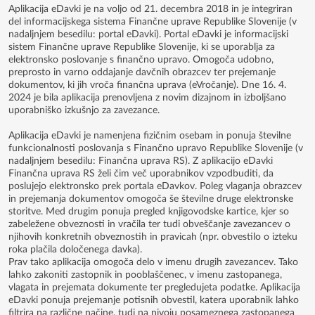
Aplikacija eDavki je na voljo od 21. decembra 2018 in je integriran
del informacijskega sistema Finančne uprave Republike Slovenije (v
nadaljnjem besedilu: portal eDavki). Portal eDavki je informacijski
sistem Finančne uprave Republike Slovenije, ki se uporablja za
elektronsko poslovanje s finančno upravo. Omogoča udobno,
preprosto in varno oddajanje davčnih obrazcev ter prejemanje
dokumentov, ki jih vroča finančna uprava (eVročanje). Dne 16. 4.
2024 je bila aplikacija prenovljena z novim dizajnom in izboljšano
uporabniško izkušnjo za zavezance.
Aplikacija eDavki je namenjena fizičnim osebam in ponuja številne
funkcionalnosti poslovanja s Finančno upravo Republike Slovenije (v
nadaljnjem besedilu: Finančna uprava RS). Z aplikacijo eDavki
Finančna uprava RS želi čim več uporabnikov vzpodbuditi, da
poslujejo elektronsko prek portala eDavkov. Poleg vlaganja obrazcev
in prejemanja dokumentov omogoča še številne druge elektronske
storitve. Med drugim ponuja pregled knjigovodske kartice, kjer so
zabeležene obveznosti in vračila ter tudi obveščanje zavezancev o
njihovih konkretnih obveznostih in pravicah (npr. obvestilo o izteku
roka plačila določenega davka).
Prav tako aplikacija omogoča delo v imenu drugih zavezancev. Tako
lahko zakoniti zastopnik in pooblaščenec, v imenu zastopanega,
vlagata in prejemata dokumente ter pregledujeta podatke. Aplikacija
eDavki ponuja prejemanje potisnih obvestil, katera uporabnik lahko
filtrira na različne načine, tudi na nivoju posameznega zastopanega