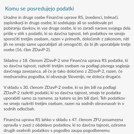
Komu se posredujejo podatki
Uradne in druge osebe Finančne uprave RS, izvedenci, tolmači,
zapisnikarji in druge osebe, ki sodelujejo ali so sodelovale pri
pobiranju davkov, in vse druge osebe, ki so zaradi narave svojega dela
prišle v stik s podatki, ki so davčna tajnost, teh podatkov ne smejo
sporočiti tretjim osebam, razen v primerih, določenih z zakonom, niti
jih ne smejo same uporabljati ali omogočiti, da bi jih uporabljale tretje
osebe (16. člen ZDavP-2).
Skladno z 18. členom ZDavP-2 sme Finančna uprava RS podatke, ki
so davčna tajnost, razkriti tretjim osebam na podlagi pisnega soglasja
davčnega zavezanca, ali če je tako določeno z ZDavP-2, razen, če
mednarodna pogodba, ki obvezuje Slovenijo, ne določa drugače.
V skladu s 30. členom ZDavP-2 osebe, ki so jim bili na podlagi
ZDavP-2 razkriti podatki, ki so davčna tajnost, smejo te podatke
uporabiti samo za namene, za katere so jim bili dani. Teh podatkov
ne smejo razkriti tretjim osebam, razen na sodnih obravnavah in v
sodnih odločbah.
Finančna uprava RS lahko v skladu s 47. členom ZFU posamezna
opravila v zvezi z obdelavo podatkov, ki so davčna tajnost, oziroma
drugih osebnih podatkov s pogodbo zaupa pogodbenemu