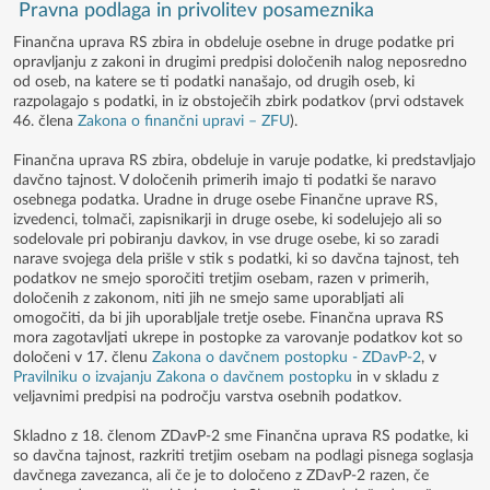
Pravna podlaga in privolitev posameznika
Finančna uprava RS zbira in obdeluje osebne in druge podatke pri
opravljanju z zakoni in drugimi predpisi določenih nalog neposredno
od oseb, na katere se ti podatki nanašajo, od drugih oseb, ki
razpolagajo s podatki, in iz obstoječih zbirk podatkov (prvi odstavek
46. člena
Zakona o finančni upravi – ZFU
).
Finančna uprava RS zbira, obdeluje in varuje podatke, ki predstavljajo
davčno tajnost. V določenih primerih imajo ti podatki še naravo
osebnega podatka. Uradne in druge osebe Finančne uprave RS,
izvedenci, tolmači, zapisnikarji in druge osebe, ki sodelujejo ali so
sodelovale pri pobiranju davkov, in vse druge osebe, ki so zaradi
narave svojega dela prišle v stik s podatki, ki so davčna tajnost, teh
podatkov ne smejo sporočiti tretjim osebam, razen v primerih,
določenih z zakonom, niti jih ne smejo same uporabljati ali
omogočiti, da bi jih uporabljale tretje osebe. Finančna uprava RS
mora zagotavljati ukrepe in postopke za varovanje podatkov kot so
določeni v 17. členu
Zakona o davčnem postopku - ZDavP-2
, v
Pravilniku o izvajanju Zakona o davčnem postopku
in v skladu z
veljavnimi predpisi na področju varstva osebnih podatkov.
Skladno z 18. členom ZDavP-2 sme Finančna uprava RS podatke, ki
so davčna tajnost, razkriti tretjim osebam na podlagi pisnega soglasja
davčnega zavezanca, ali če je to določeno z ZDavP-2 razen, če