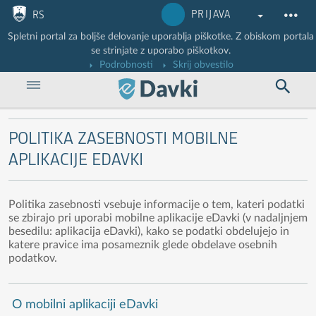
Nadaljuj na vsebino
Nadaljuj na vsebino zaprtega portala
PRIJAVA
RS
Spletni portal za boljše delovanje uporablja piškotke. Z obiskom portala
se strinjate z uporabo piškotkov.
Podrobnosti
Skrij obvestilo
POLITIKA ZASEBNOSTI MOBILNE
APLIKACIJE EDAVKI
Politika zasebnosti vsebuje informacije o tem, kateri podatki
se zbirajo pri uporabi mobilne aplikacije eDavki (v nadaljnjem
besedilu: aplikacija eDavki), kako se podatki obdelujejo in
katere pravice ima posameznik glede obdelave osebnih
podatkov.
O mobilni aplikaciji eDavki