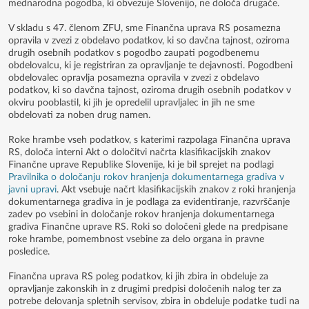
mednarodna pogodba, ki obvezuje Slovenijo, ne določa drugače.
V skladu s 47. členom ZFU, sme Finančna uprava RS posamezna
opravila v zvezi z obdelavo podatkov, ki so davčna tajnost, oziroma
drugih osebnih podatkov s pogodbo zaupati pogodbenemu
obdelovalcu, ki je registriran za opravljanje te dejavnosti. Pogodbeni
obdelovalec opravlja posamezna opravila v zvezi z obdelavo
podatkov, ki so davčna tajnost, oziroma drugih osebnih podatkov v
okviru pooblastil, ki jih je opredelil upravljalec in jih ne sme
obdelovati za noben drug namen.
Roke hrambe vseh podatkov, s katerimi razpolaga Finančna uprava
RS, določa interni Akt o določitvi načrta klasifikacijskih znakov
Finančne uprave Republike Slovenije, ki je bil sprejet na podlagi
Pravilnika o določanju rokov hranjenja dokumentarnega gradiva v
javni upravi
. Akt vsebuje načrt klasifikacijskih znakov z roki hranjenja
dokumentarnega gradiva in je podlaga za evidentiranje, razvrščanje
zadev po vsebini in določanje rokov hranjenja dokumentarnega
gradiva Finančne uprave RS. Roki so določeni glede na predpisane
roke hrambe, pomembnost vsebine za delo organa in pravne
posledice.
Finančna uprava RS poleg podatkov, ki jih zbira in obdeluje za
opravljanje zakonskih in z drugimi predpisi določenih nalog ter za
potrebe delovanja spletnih servisov, zbira in obdeluje podatke tudi na