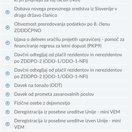
ki jih prejmejo za tuj račun (NUI)
Dobava novega prevoznega sredstva iz Slovenije v
drugo državo članico
Obveznost posredovanja podatkov po 8. členu
ZDDDČPNO
Izjava o delnem vračilu prejetih upravičenj - pomoč za
financiranje regresa za letni dopust (PKP9)
Davčni odtegljaj od plačil rezidentov in nerezidentov
po ZDDPO-2 (ODO-1/ODO-1-NFI)
Davčni odtegljaj od plačil rezidentov in nerezidentov
po ZDDPO-2 (ODO-1/ODO-1-NFI)
Davek na tonažo (ODT)
Davek od prometa zavarovalnih poslov
Fizične osebe z dejavnostjo
Deregistracija iz posebne ureditve Unije - mini VEM
Deregistracija iz posebne ureditve izven Unije - mini
VEM