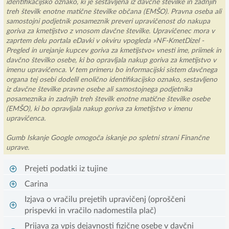
identifikacijsko oznako, ki je sestavljena iz davčne številke in zadnjih
treh številk enotne matične številke občana (EMŠO). Pravna oseba ali
samostojni podjetnik posameznik preveri upravičenost do nakupa
goriva za kmetijstvo z vnosom davčne številke. Upravičenec mora v
zaprtem delu portala eDavki v okviru vpogleda »NF-KmetDizel -
Pregled in urejanje kupcev goriva za kmetijstvo« vnesti ime, priimek in
davčno številko osebe, ki bo opravljala nakup goriva za kmetijstvo v
imenu upravičenca. V tem primeru bo informacijski sistem davčnega
organa tej osebi dodelil enolično identifikacijsko oznako, sestavljeno
iz davčne številke pravne osebe ali samostojnega podjetnika
posameznika in zadnjih treh številk enotne matične številke osebe
(EMŠO), ki bo opravljala nakup goriva za kmetijstvo v imenu
upravičenca.
Gumb Iskanje Google omogoča iskanje po spletni strani Finančne
uprave.
Prejeti podatki iz tujine
Carina
Izjava o vračilu prejetih upravičenj (oproščeni
prispevki in vračilo nadomestila plač)
Prijava za vpis dejavnosti fizične osebe v davčni