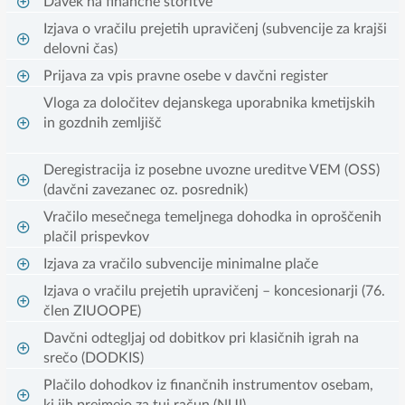
Davek na finančne storitve
Izjava o vračilu prejetih upravičenj (subvencije za krajši
delovni čas)
Prijava za vpis pravne osebe v davčni register
Vloga za določitev dejanskega uporabnika kmetijskih
in gozdnih zemljišč
Deregistracija iz posebne uvozne ureditve VEM (OSS)
(davčni zavezanec oz. posrednik)
Vračilo mesečnega temeljnega dohodka in oproščenih
plačil prispevkov
Izjava za vračilo subvencije minimalne plače
Izjava o vračilu prejetih upravičenj – koncesionarji (76.
člen ZIUOOPE)
Davčni odtegljaj od dobitkov pri klasičnih igrah na
srečo (DODKIS)
Plačilo dohodkov iz finančnih instrumentov osebam,