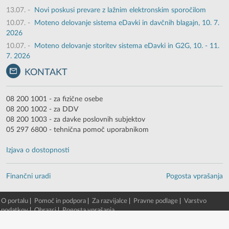
13.07.
-
Novi poskusi prevare z lažnim elektronskim sporočilom
10.07.
-
Moteno delovanje sistema eDavki in davčnih blagajn, 10. 7.
2026
10.07.
-
Moteno delovanje storitev sistema eDavki in G2G, 10. - 11.
7. 2026
KONTAKT
08 200 1001 - za fizične osebe
08 200 1002 - za DDV
08 200 1003 - za davke poslovnih subjektov
05 297 6800 - tehnična pomoč uporabnikom
Izjava o dostopnosti
Finančni uradi
Pogosta vprašanja
O portalu
|
Pomoč in podpora
|
Za razvijalce
|
Pravne podlage
|
Varstvo
podatkov
|
Obrazci
|
Pogosta vprašanja
© 2003 - 2026 -
Finančna uprava RS