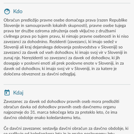
Kdo
Obračun predložijo pravne osebe domačega prava (razen Republike
Slovenije in samoupravnih lokalnih skupnosti), pravne osebe tujega
prava ter družbe oziroma združenja oseb vključno z družbami
civilnega prava po tujem pravu, ki nimajo pravne osebnosti in ki niso
zavezanci za dohodnino. Rezidenti (zavezanci, ki imajo sedež v
Sloveniji ali kraj dejanskega delovanja poslovodstva v Sloveniji) so
zavezanci za davek od vseh dohodkov, ki imajo svoj vir v Sloveniji in
zunaj nje. Nerezidenti so zavezanci za davek od dohodkov, ki jih
dosegajo v poslovni enoti ali prek poslovne enote v Sloveniji, in za
davek od dohodkov, ki imajo svoj vir v Sloveniji, in za katere je
določena obveznost za davčni odtegljaj.
Kdaj
Zavezanec za davek od dohodkov pravnih oseb mora predložiti
obračun davka od dohodkov pravnih oseb davčnemu organu
najpozneje do 31. marca tekočega leta za preteklo leto, če ima
davčno obdobje enako koledarskemu letu.
Če davčni zavezanec sestavlja davčni obračun za davčno obdobje, ki