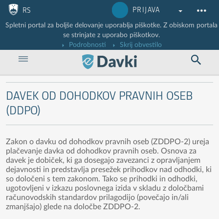
Nadaljuj na vsebino
Nadaljuj na vsebino zaprtega portala
PRIJAVA
RS
Spletni portal za boljše delovanje uporablja piškotke. Z obiskom portala
se strinjate z uporabo piškotkov.
Podrobnosti
Skrij obvestilo
DAVEK OD DOHODKOV PRAVNIH OSEB
(DDPO)
Zakon o davku od dohodkov pravnih oseb (ZDDPO-2) ureja
plačevanje davka od dohodkov pravnih oseb. Osnova za
davek je dobiček, ki ga dosegajo zavezanci z opravljanjem
dejavnosti in predstavlja presežek prihodkov nad odhodki, ki
so določeni s tem zakonom. Tako se prihodki in odhodki,
ugotovljeni v izkazu poslovnega izida v skladu z določbami
računovodskih standardov prilagodijo (povečajo in/ali
zmanjšajo) glede na določbe ZDDPO-2.