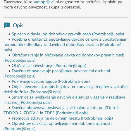
Zavezanec, ki se
samoprijavi
, ni odgovoren za prekršek, izpolniti pa
mora davčno obveznost, skupaj z obrestmi.
Opis
•
Splošno o davku od dohodkov pravnih oseb (Podrobnejši opis)
•
Posebna ureditev za ugotavljanje davčne osnove z upoštevanjem
normiranih odhodkov za davek od dohodkov pravnih (Podrobnejši
opis)
•
Obračunavanje in plačevanje davka od dohodkov pravnih oseb
(Podrobnejši opis)
•
Olajšava za investiranje (Podrobnejši opis)
•
Davčno obravnavanje posojil med povezanimi osebami
(Podrobnejši opis)
•
Pokrivanje davčne izgube (Podrobnejši opis)
•
Odpis obveznosti, odpis terjatev ter konverzija terjatev v lastniški
delež dolžnika (Podrobnejši opis)
•
Smernice za uveljavljanje davčnih olajšav za vlaganja v raziskave
in razvoj (Podrobnejši opis)
•
Davčna obravnava poslovanja z virtualno valuto po ZDoh-2,
ZDDPO-2, ZDDV-1 in ZDFS (Podrobnejši opis)
•
Promocija zdravja na delovnem mestu (Podrobnejši opis)
•
Oprostitev davka za opravljanje nepridobitne dejavnosti
(Podrobnejši opis)