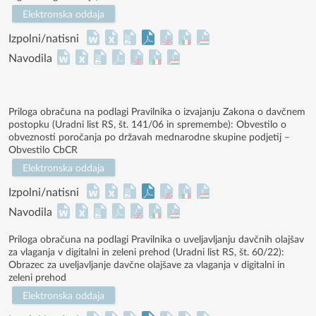
Elektronska oddaja
Izpolni/natisni
Navodila
Priloga obračuna na podlagi Pravilnika o izvajanju Zakona o davčnem
postopku (Uradni list RS, št. 141/06 in spremembe): Obvestilo o
obveznosti poročanja po državah mednarodne skupine podjetij –
Obvestilo CbCR
Elektronska oddaja
Izpolni/natisni
Navodila
Priloga obračuna na podlagi Pravilnika o uveljavljanju davčnih olajšav
za vlaganja v digitalni in zeleni prehod (Uradni list RS, št. 60/22):
Obrazec za uveljavljanje davčne olajšave za vlaganja v digitalni in
zeleni prehod
Elektronska oddaja