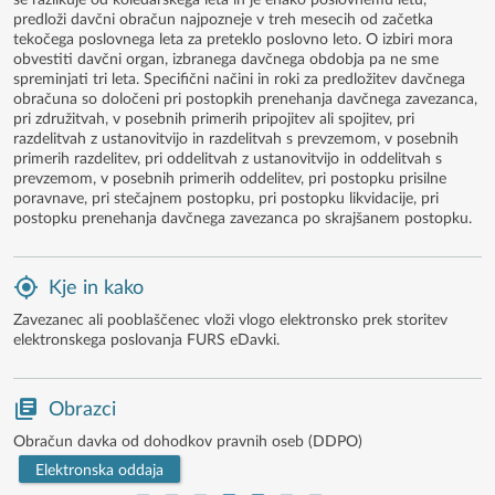
se razlikuje od koledarskega leta in je enako poslovnemu letu,
predloži davčni obračun najpozneje v treh mesecih od začetka
tekočega poslovnega leta za preteklo poslovno leto. O izbiri mora
obvestiti davčni organ, izbranega davčnega obdobja pa ne sme
spreminjati tri leta. Specifični načini in roki za predložitev davčnega
obračuna so določeni pri postopkih prenehanja davčnega zavezanca,
pri združitvah, v posebnih primerih pripojitev ali spojitev, pri
razdelitvah z ustanovitvijo in razdelitvah s prevzemom, v posebnih
primerih razdelitev, pri oddelitvah z ustanovitvijo in oddelitvah s
prevzemom, v posebnih primerih oddelitev, pri postopku prisilne
poravnave, pri stečajnem postopku, pri postopku likvidacije, pri
postopku prenehanja davčnega zavezanca po skrajšanem postopku.
Kje in kako
Zavezanec ali pooblaščenec vloži vlogo elektronsko prek storitev
elektronskega poslovanja FURS eDavki.
Obrazci
Obračun davka od dohodkov pravnih oseb (DDPO)
Elektronska oddaja