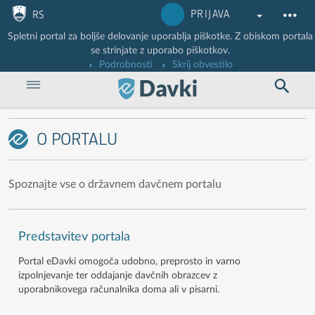
Nadaljuj na vsebino
Nadaljuj na vsebino zaprtega portala
PRIJAVA
RS
Spletni portal za boljše delovanje uporablja piškotke. Z obiskom portala
se strinjate z uporabo piškotkov.
Podrobnosti
Skrij obvestilo
O PORTALU
Spoznajte vse o državnem davčnem portalu
Predstavitev portala
Portal eDavki omogoča udobno, preprosto in varno
izpolnjevanje ter oddajanje davčnih obrazcev z
uporabnikovega računalnika doma ali v pisarni.