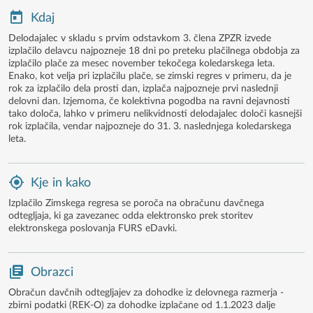
Kdaj
Delodajalec v skladu s prvim odstavkom 3. člena ZPZR izvede
izplačilo delavcu najpozneje 18 dni po preteku plačilnega obdobja za
izplačilo plače za mesec november tekočega koledarskega leta.
Enako, kot velja pri izplačilu plače, se zimski regres v primeru, da je
rok za izplačilo dela prosti dan, izplača najpozneje prvi naslednji
delovni dan. Izjemoma, če kolektivna pogodba na ravni dejavnosti
tako določa, lahko v primeru nelikvidnosti delodajalec določi kasnejši
rok izplačila, vendar najpozneje do 31. 3. naslednjega koledarskega
leta.
Kje in kako
Izplačilo Zimskega regresa se poroča na obračunu davčnega
odtegljaja, ki ga zavezanec odda elektronsko prek storitev
elektronskega poslovanja FURS eDavki.
Obrazci
Obračun davčnih odtegljajev za dohodke iz delovnega razmerja -
zbirni podatki (REK-O) za dohodke izplačane od 1.1.2023 dalje