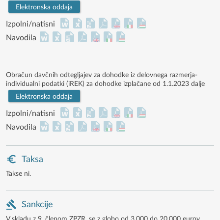
Elektronska oddaja
Izpolni/natisni
Navodila
Obračun davčnih odtegljajev za dohodke iz delovnega razmerja-
individualni podatki (iREK) za dohodke izplačane od 1.1.2023 dalje
Elektronska oddaja
Izpolni/natisni
Navodila
Taksa
Takse ni.
Sankcije
V skladu z 9. členom ZPZR, se z globo od 3.000 do 20.000 eurov