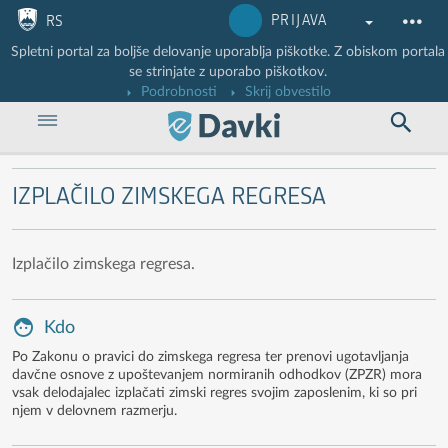
Nadaljuj na vsebino
Nadaljuj na vsebino zaprtega portala
PRIJAVA
RS
Spletni portal za boljše delovanje uporablja piškotke. Z obiskom portala
se strinjate z uporabo piškotkov.
Podrobnosti
Skrij obvestilo
IZPLAČILO ZIMSKEGA REGRESA
Izplačilo zimskega regresa.
Kdo
Po Zakonu o pravici do zimskega regresa ter prenovi ugotavljanja
davčne osnove z upoštevanjem normiranih odhodkov (ZPZR) mora
vsak delodajalec izplačati zimski regres svojim zaposlenim, ki so pri
njem v delovnem razmerju.