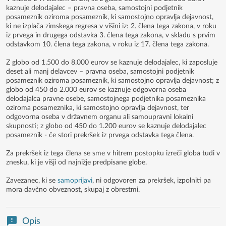
kaznuje delodajalec – pravna oseba, samostojni podjetnik
posameznik oziroma posameznik, ki samostojno opravlja dejavnost,
ki ne izplača zimskega regresa v višini iz: 2. člena tega zakona, v roku
iz prvega in drugega odstavka 3. člena tega zakona, v skladu s prvim
odstavkom 10. člena tega zakona, v roku iz 17. člena tega zakona.
Z globo od 1.500 do 8.000 eurov se kaznuje delodajalec, ki zaposluje
deset ali manj delavcev – pravna oseba, samostojni podjetnik
posameznik oziroma posameznik, ki samostojno opravlja dejavnost; z
globo od 450 do 2.000 eurov se kaznuje odgovorna oseba
delodajalca pravne osebe, samostojnega podjetnika posameznika
oziroma posameznika, ki samostojno opravlja dejavnost, ter
odgovorna oseba v državnem organu ali samoupravni lokalni
skupnosti; z globo od 450 do 1.200 eurov se kaznuje delodajalec
posameznik - če stori prekršek iz prvega odstavka tega člena.
Za prekršek iz tega člena se sme v hitrem postopku izreči globa tudi v
znesku, ki je višji od najnižje predpisane globe.
Zavezanec, ki se
samoprijavi
, ni odgovoren za prekršek, izpolniti pa
mora davčno obveznost, skupaj z obrestmi.
Opis