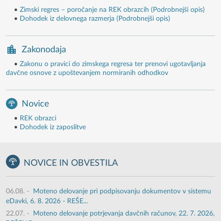
•
Zimski regres – poročanje na REK obrazcih (Podrobnejši opis)
•
Dohodek iz delovnega razmerja (Podrobnejši opis)
Zakonodaja
•
Zakonu o pravici do zimskega regresa ter prenovi ugotavljanja
davčne osnove z upoštevanjem normiranih odhodkov
Novice
•
REK obrazci
•
Dohodek iz zaposlitve
NOVICE IN OBVESTILA
06.08.
-
Moteno delovanje pri podpisovanju dokumentov v sistemu
eDavki, 6. 8. 2026 - REŠE...
22.07.
-
Moteno delovanje potrjevanja davčnih računov, 22. 7. 2026,