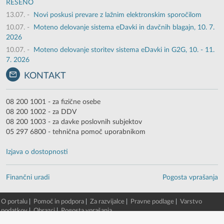
REŠENO
13.07.
-
Novi poskusi prevare z lažnim elektronskim sporočilom
10.07.
-
Moteno delovanje sistema eDavki in davčnih blagajn, 10. 7.
2026
10.07.
-
Moteno delovanje storitev sistema eDavki in G2G, 10. - 11.
7. 2026
KONTAKT
08 200 1001 - za fizične osebe
08 200 1002 - za DDV
08 200 1003 - za davke poslovnih subjektov
05 297 6800 - tehnična pomoč uporabnikom
Izjava o dostopnosti
Finančni uradi
Pogosta vprašanja
O portalu
|
Pomoč in podpora
|
Za razvijalce
|
Pravne podlage
|
Varstvo
podatkov
|
Obrazci
|
Pogosta vprašanja