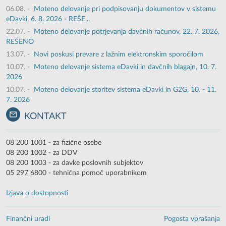
06.08.
-
Moteno delovanje pri podpisovanju dokumentov v sistemu
eDavki, 6. 8. 2026 - REŠE...
22.07.
-
Moteno delovanje potrjevanja davčnih računov, 22. 7. 2026,
REŠENO
13.07.
-
Novi poskusi prevare z lažnim elektronskim sporočilom
10.07.
-
Moteno delovanje sistema eDavki in davčnih blagajn, 10. 7.
2026
10.07.
-
Moteno delovanje storitev sistema eDavki in G2G, 10. - 11.
7. 2026
KONTAKT
08 200 1001 - za fizične osebe
08 200 1002 - za DDV
08 200 1003 - za davke poslovnih subjektov
05 297 6800 - tehnična pomoč uporabnikom
Izjava o dostopnosti
Finančni uradi
Pogosta vprašanja