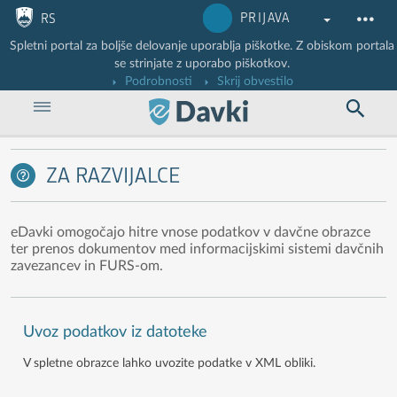
Nadaljuj na vsebino
Nadaljuj na vsebino zaprtega portala
PRIJAVA
RS
Spletni portal za boljše delovanje uporablja piškotke. Z obiskom portala
se strinjate z uporabo piškotkov.
Podrobnosti
Skrij obvestilo
ZA RAZVIJALCE
eDavki omogočajo hitre vnose podatkov v davčne obrazce
ter prenos dokumentov med informacijskimi sistemi davčnih
zavezancev in FURS-om.
Uvoz podatkov iz datoteke
V spletne obrazce lahko uvozite podatke v XML obliki.