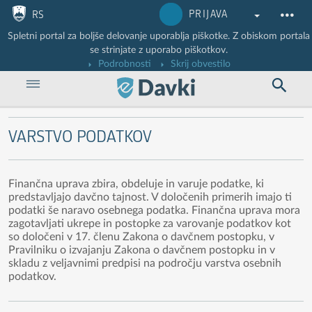
Nadaljuj na vsebino
Nadaljuj na vsebino zaprtega portala
PRIJAVA
RS
Spletni portal za boljše delovanje uporablja piškotke. Z obiskom portala
se strinjate z uporabo piškotkov.
Podrobnosti
Skrij obvestilo
VARSTVO PODATKOV
Finančna uprava zbira, obdeluje in varuje podatke, ki
predstavljajo davčno tajnost. V določenih primerih imajo ti
podatki še naravo osebnega podatka. Finančna uprava mora
zagotavljati ukrepe in postopke za varovanje podatkov kot
so določeni v 17. členu Zakona o davčnem postopku, v
Pravilniku o izvajanju Zakona o davčnem postopku in v
skladu z veljavnimi predpisi na področju varstva osebnih
podatkov.