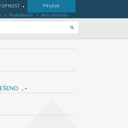
TOPNOST
PRIJAVA
.
Podrobnosti
Skrij obvestilo
i
REŠENO ..