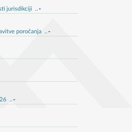
jurisdikciji ..
vitve poročanja ..
26 ..