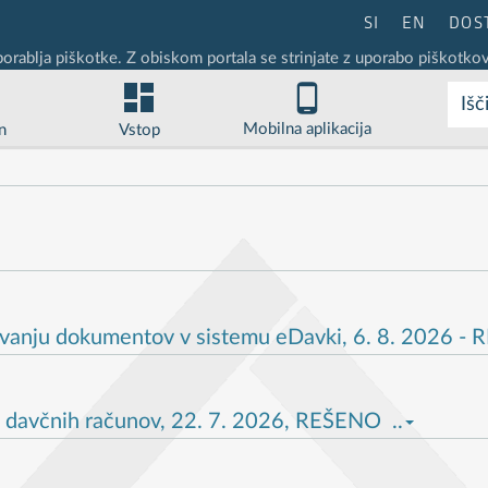
SI
EN
DOS
porablja piškotke. Z obiskom portala se strinjate z uporabo piškotkov
Išč
Mobilna aplikacija
n
Vstop
vanju dokumentov v sistemu eDavki, 6. 8. 2026 - 
 davčnih računov, 22. 7. 2026, REŠENO ..