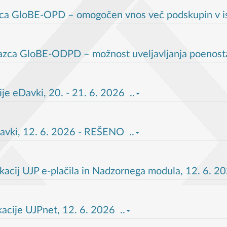
a GloBE-OPD – omogočen vnos več podskupin v isti 
azca GloBE-ODPD – možnost uveljavljanja poenosta
je eDavki, 20. - 21. 6. 2026 ..
avki, 12. 6. 2026 - REŠENO ..
kacij UJP e-plačila in Nadzornega modula, 12. 6. 20
acije UJPnet, 12. 6. 2026 ..