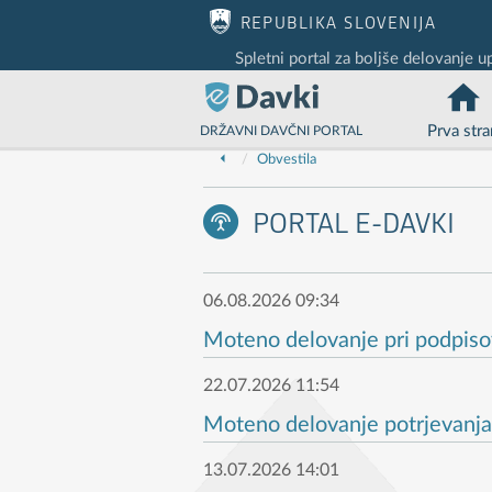
Nadaljuj na vsebino
Nadaljuj na vsebino zaprtega portala
REPUBLIKA SLOVENIJA
Spletni portal za boljše delovanje u
Prva stra
DRŽAVNI DAVČNI PORTAL
Obvestila
PORTAL E-DAVKI
06.08.2026 09:34
Moteno delovanje pri podpiso
22.07.2026 11:54
Moteno delovanje potrjevanja
13.07.2026 14:01