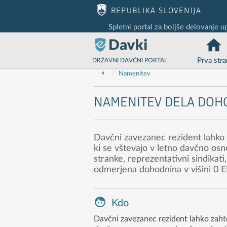
Nadaljuj na vsebino
Nadaljuj na vsebino zaprtega portala
REPUBLIKA SLOVENIJA
Spletni portal za boljše delovanje u
Prva stra
DRŽAVNI DAVČNI PORTAL
Namenitev
NAMENITEV DELA DOHO
Davčni zavezanec rezident lahko
ki se vštevajo v letno davčno osn
stranke, reprezentativni sindikati,
odmerjena dohodnina v višini 0 E
Kdo
Davčni zavezanec rezident lahko zaht