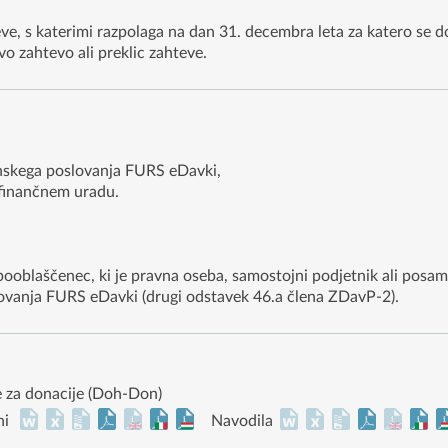
ve, s katerimi razpolaga na dan 31. decembra leta za katero se 
o zahtevo ali preklic zahteve.
nskega poslovanja FURS eDavki,
finančnem uradu.
ooblaščenec, ki je pravna oseba, samostojni podjetnik ali posame
lovanja FURS eDavki (drugi odstavek 46.a člena ZDavP-2).
 za donacije (Doh-Don)
ni
Navodila