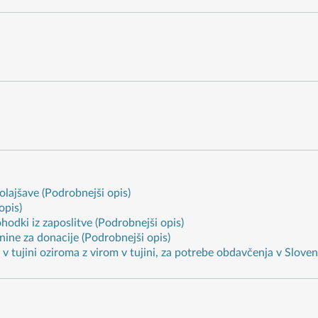
lajšave (Podrobnejši opis)
opis)
ohodki iz zaposlitve (Podrobnejši opis)
ine za donacije (Podrobnejši opis)
 tujini oziroma z virom v tujini, za potrebe obdavčenja v Sloveni