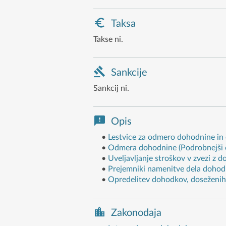
Taksa
Takse ni.
Sankcije
Sankcij ni.
Opis
•
Lestvice za odmero dohodnine in o
•
Odmera dohodnine (Podrobnejši 
•
Uveljavljanje stroškov v zvezi z d
•
Prejemniki namenitve dela dohodn
•
Opredelitev dohodkov, doseženih v
Zakonodaja