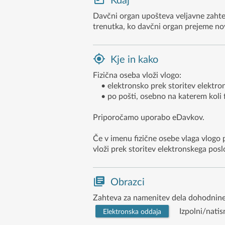
Kdaj
Davčni organ upošteva veljavne zahte
trenutka, ko davčni organ prejeme nov
Kje in kako
Fizična oseba vloži vlogo:
• elektronsko prek storitev elektro
• po pošti, osebno na katerem koli 
Priporočamo uporabo eDavkov.
Če v imenu fizične osebe vlaga vlogo p
vloži prek storitev elektronskega pos
Obrazci
Zahteva za namenitev dela dohodnine
Izpolni/natis
Elektronska oddaja