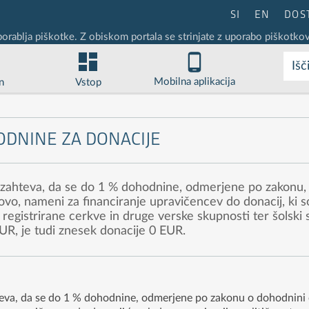
SI
EN
DOS
porablja piškotke. Z obiskom portala se strinjate z uporabo piškotkov
Išč
Mobilna aplikacija
n
Vstop
DNINE ZA DONACIJE
 zahteva, da se do 1 % dohodnine, odmerjene po zakonu, 
ovo, nameni za financiranje upravičencev do donacij, ki so
 registrirane cerkve in druge verske skupnosti ter šolski skl
UR, je tudi znesek donacije 0 EUR.
eva, da se do 1 % dohodnine, odmerjene po zakonu o dohodnini o