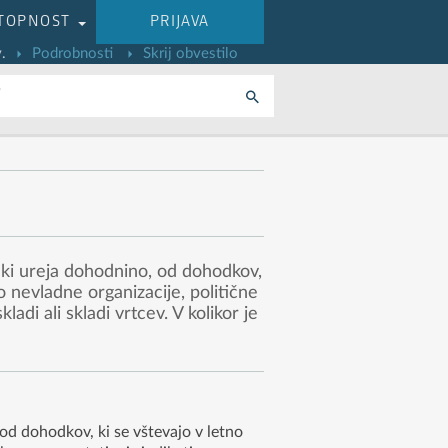
TOPNOST
PRIJAVA
.
Podrobnosti
Skrij obvestilo
i
ki ureja dohodnino, od dohodkov,
 nevladne organizacije, politične
adi ali skladi vrtcev. V kolikor je
d dohodkov, ki se vštevajo v letno