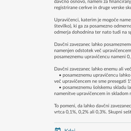
davčno osnovo, nameni za financiranje 
registrirane cerkve in druge verske sku
Upravičenci, katerim je mogoče namen
številko), ki ga za posamezno odmerno
odmerja dohodnina ter nato tudi na s
Davčni zavezanec lahko posameznemu
namenjen odstotek več upravičencem 
posameznemu upravičencu nameni 0,1
Davčni zavezanec lahko enemu ali ve
• posameznemu upravičencu lahko na
več upravičencem ne sme presegati 
• posameznemu šolskemu skladu lahk
namenitve upravičencem in skladom n
To pomeni, da lahko davčni zavezane
vrtca 0,1%, 0,2% ali 0,3%. Skupni s