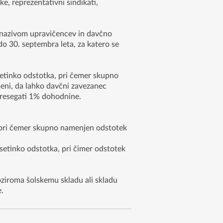
e, reprezentativni sindikati,
 nazivom upravičencev in davčno
do 30. septembra leta, za katero se
tinko odstotka, pri čemer skupno
ni, da lahko davčni zavezanec
resegati 1% dohodnine.
pri čemer skupno namenjen odstotek
tinko odstotka, pri čimer odstotek
iroma šolskemu skladu ali skladu
.