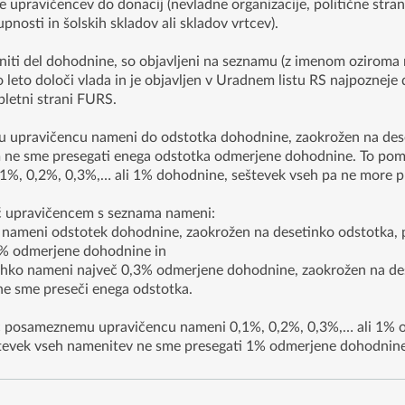
upravičencev do donacij (nevladne organizacije, politične strank
pnosti in šolskih skladov ali skladov vrtcev).
iti del dohodnine, so objavljeni na seznamu (z imenom oziroma
 leto določi vlada in je objavljen v Uradnem listu RS najpozneje 
pletni strani FURS.
 upravičencu nameni do odstotka dohodnine, zaokrožen na dese
ne sme presegati enega odstotka odmerjene dohodnine. To pome
%, 0,2%, 0,3%,… ali 1% dohodnine, seštevek vseh pa ne more p
č upravičencem s seznama nameni:
meni odstotek dohodnine, zaokrožen na desetinko odstotka, 
1% odmerjene dohodnine in
o nameni največ 0,3% odmerjene dohodnine, zaokrožen na dese
e sme preseči enega odstotka.
c posameznemu upravičencu nameni 0,1%, 0,2%, 0,3%,… ali 1% oz
eštevek vseh namenitev ne sme presegati 1% odmerjene dohodnine