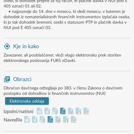
osebi, ki dohodek prejme za tuj račun, in plačnik davka v NUI pod E
405 označi 01 ali 02,
• najpozneje do 14. dne v mesecu, ki sledi mesecu, v katerem je
dohodek iz nematerializiranih finančnih instrumentov izplačala oseba,
ki jo tak dohodek bremeni, osebi s statusom PTP in plačnik davka v
NUI pod E 405 označi 03.
Kje in kako
Zavezanec ali pooblaščenec vloži vlogo elektronsko prek storitev
elektronskega poslovanja FURS eDavki.
Obrazci
Obračun davčnega odtegljaja po 383. v členu Zakona o davčnem
postopku od dohodkov iz finančnih instrumentov (NUI)
Elektronska oddaja
Izpolni/natisni
Navodila