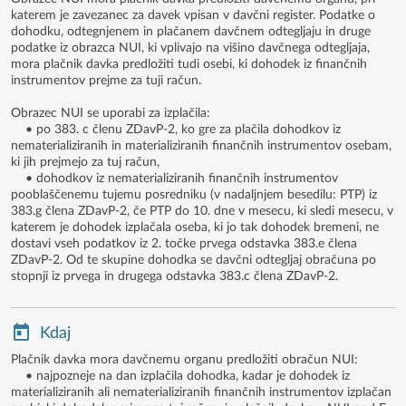
katerem je zavezanec za davek vpisan v davčni register. Podatke o
dohodku, odtegnjenem in plačanem davčnem odtegljaju in druge
podatke iz obrazca NUI, ki vplivajo na višino davčnega odtegljaja,
mora plačnik davka predložiti tudi osebi, ki dohodek iz finančnih
instrumentov prejme za tuji račun.
Obrazec NUI se uporabi za izplačila:
• po 383. c členu ZDavP-2, ko gre za plačila dohodkov iz
nematerializiranih in materializiranih finančnih instrumentov osebam,
ki jih prejmejo za tuj račun,
• dohodkov iz nematerializiranih finančnih instrumentov
pooblaščenemu tujemu posredniku (v nadaljnjem besedilu: PTP) iz
383.g člena ZDavP-2, če PTP do 10. dne v mesecu, ki sledi mesecu, v
katerem je dohodek izplačala oseba, ki jo tak dohodek bremeni, ne
dostavi vseh podatkov iz 2. točke prvega odstavka 383.e člena
ZDavP-2. Od te skupine dohodka se davčni odtegljaj obračuna po
stopnji iz prvega in drugega odstavka 383.c člena ZDavP-2.
Kdaj
Plačnik davka mora davčnemu organu predložiti obračun NUI:
• najpozneje na dan izplačila dohodka, kadar je dohodek iz
materializiranih ali nematerializiranih finančnih instrumentov izplačan