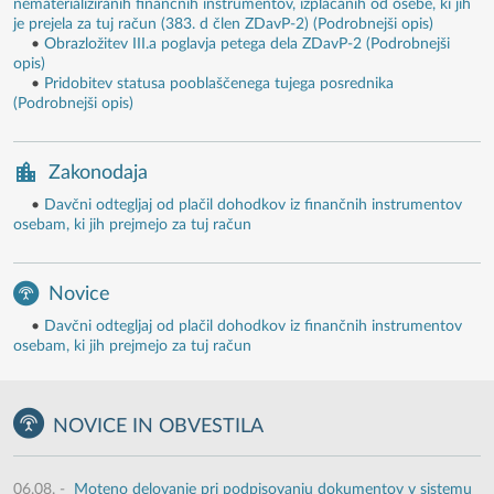
nematerializiranih finančnih instrumentov, izplačanih od osebe, ki jih
je prejela za tuj račun (383. d člen ZDavP-2) (Podrobnejši opis)
•
Obrazložitev III.a poglavja petega dela ZDavP-2 (Podrobnejši
opis)
•
Pridobitev statusa pooblaščenega tujega posrednika
(Podrobnejši opis)
Zakonodaja
•
Davčni odtegljaj od plačil dohodkov iz finančnih instrumentov
osebam, ki jih prejmejo za tuj račun
Novice
•
Davčni odtegljaj od plačil dohodkov iz finančnih instrumentov
osebam, ki jih prejmejo za tuj račun
NOVICE IN OBVESTILA
06.08.
-
Moteno delovanje pri podpisovanju dokumentov v sistemu