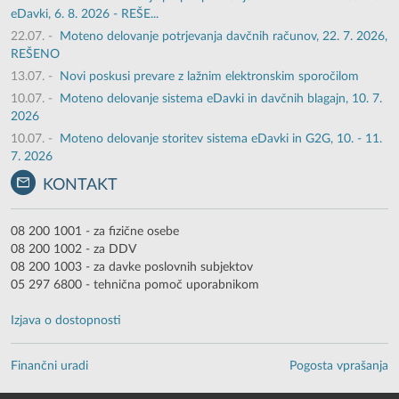
eDavki, 6. 8. 2026 - REŠE...
22.07.
-
Moteno delovanje potrjevanja davčnih računov, 22. 7. 2026,
REŠENO
13.07.
-
Novi poskusi prevare z lažnim elektronskim sporočilom
10.07.
-
Moteno delovanje sistema eDavki in davčnih blagajn, 10. 7.
2026
10.07.
-
Moteno delovanje storitev sistema eDavki in G2G, 10. - 11.
7. 2026
KONTAKT
08 200 1001 - za fizične osebe
08 200 1002 - za DDV
08 200 1003 - za davke poslovnih subjektov
05 297 6800 - tehnična pomoč uporabnikom
Izjava o dostopnosti
Finančni uradi
Pogosta vprašanja