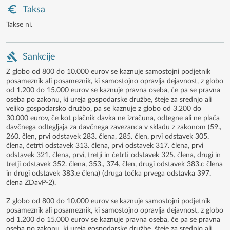
Taksa
Takse ni.
Sankcije
Z globo od 800 do 10.000 eurov se kaznuje samostojni podjetnik
posameznik ali posameznik, ki samostojno opravlja dejavnost, z globo
od 1.200 do 15.000 eurov se kaznuje pravna oseba, če pa se pravna
oseba po zakonu, ki ureja gospodarske družbe, šteje za srednjo ali
veliko gospodarsko družbo, pa se kaznuje z globo od 3.200 do
30.000 eurov, če kot plačnik davka ne izračuna, odtegne ali ne plača
davčnega odtegljaja za davčnega zavezanca v skladu z zakonom (59.,
260. člen, prvi odstavek 283. člena, 285. člen, prvi odstavek 305.
člena, četrti odstavek 313. člena, prvi odstavek 317. člena, prvi
odstavek 321. člena, prvi, tretji in četrti odstavek 325. člena, drugi in
tretji odstavek 352. člena, 353., 374. člen, drugi odstavek 383.c člena
in drugi odstavek 383.e člena) (druga točka prvega odstavka 397.
člena ZDavP-2).
Z globo od 800 do 10.000 eurov se kaznuje samostojni podjetnik
posameznik ali posameznik, ki samostojno opravlja dejavnost, z globo
od 1.200 do 15.000 eurov se kaznuje pravna oseba, če pa se pravna
oseba po zakonu, ki ureja gospodarske družbe, šteje za srednjo ali