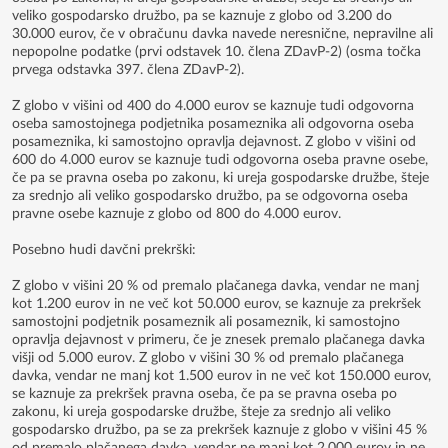
veliko gospodarsko družbo, pa se kaznuje z globo od 3.200 do
30.000 eurov, če v obračunu davka navede neresnične, nepravilne ali
nepopolne podatke (prvi odstavek 10. člena ZDavP-2) (osma točka
prvega odstavka 397. člena ZDavP-2).
Z globo v višini od 400 do 4.000 eurov se kaznuje tudi odgovorna
oseba samostojnega podjetnika posameznika ali odgovorna oseba
posameznika, ki samostojno opravlja dejavnost. Z globo v višini od
600 do 4.000 eurov se kaznuje tudi odgovorna oseba pravne osebe,
če pa se pravna oseba po zakonu, ki ureja gospodarske družbe, šteje
za srednjo ali veliko gospodarsko družbo, pa se odgovorna oseba
pravne osebe kaznuje z globo od 800 do 4.000 eurov.
Posebno hudi davčni prekrški:
Z globo v višini 20 % od premalo plačanega davka, vendar ne manj
kot 1.200 eurov in ne več kot 50.000 eurov, se kaznuje za prekršek
samostojni podjetnik posameznik ali posameznik, ki samostojno
opravlja dejavnost v primeru, če je znesek premalo plačanega davka
višji od 5.000 eurov. Z globo v višini 30 % od premalo plačanega
davka, vendar ne manj kot 1.500 eurov in ne več kot 150.000 eurov,
se kaznuje za prekršek pravna oseba, če pa se pravna oseba po
zakonu, ki ureja gospodarske družbe, šteje za srednjo ali veliko
gospodarsko družbo, pa se za prekršek kaznuje z globo v višini 45 %