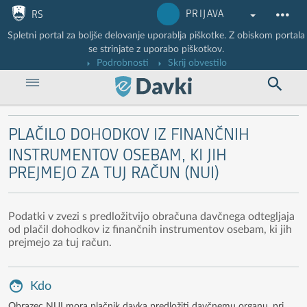
Nadaljuj na vsebino
Nadaljuj na vsebino zaprtega portala
PRIJAVA
RS
Spletni portal za boljše delovanje uporablja piškotke. Z obiskom portala
se strinjate z uporabo piškotkov.
Podrobnosti
Skrij obvestilo
PLAČILO DOHODKOV IZ FINANČNIH
INSTRUMENTOV OSEBAM, KI JIH
PREJMEJO ZA TUJ RAČUN (NUI)
Podatki v zvezi s predložitvijo obračuna davčnega odtegljaja
od plačil dohodkov iz finančnih instrumentov osebam, ki jih
prejmejo za tuj račun.
Kdo
Obrazec NUI mora plačnik davka predložiti davčnemu organu, pri