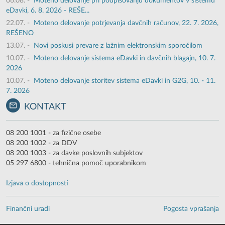
06.08.
-
Moteno delovanje pri podpisovanju dokumentov v sistemu
eDavki, 6. 8. 2026 - REŠE...
22.07.
-
Moteno delovanje potrjevanja davčnih računov, 22. 7. 2026,
REŠENO
13.07.
-
Novi poskusi prevare z lažnim elektronskim sporočilom
10.07.
-
Moteno delovanje sistema eDavki in davčnih blagajn, 10. 7.
2026
10.07.
-
Moteno delovanje storitev sistema eDavki in G2G, 10. - 11.
7. 2026
KONTAKT
08 200 1001 - za fizične osebe
08 200 1002 - za DDV
08 200 1003 - za davke poslovnih subjektov
05 297 6800 - tehnična pomoč uporabnikom
Izjava o dostopnosti
Finančni uradi
Pogosta vprašanja