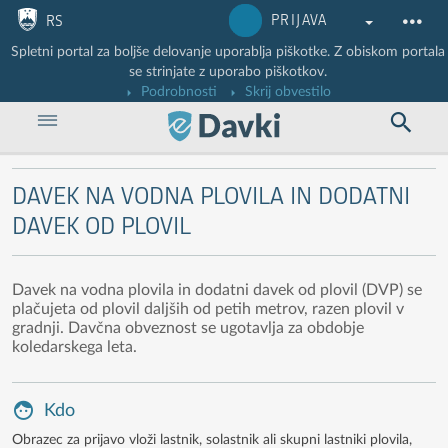
Nadaljuj na vsebino
Nadaljuj na vsebino zaprtega portala
PRIJAVA
RS
Spletni portal za boljše delovanje uporablja piškotke. Z obiskom portala
se strinjate z uporabo piškotkov.
Podrobnosti
Skrij obvestilo
DAVEK NA VODNA PLOVILA IN DODATNI
DAVEK OD PLOVIL
Davek na vodna plovila in dodatni davek od plovil (DVP) se
plačujeta od plovil daljših od petih metrov, razen plovil v
gradnji. Davčna obveznost se ugotavlja za obdobje
koledarskega leta.
Kdo
Obrazec za prijavo vloži lastnik, solastnik ali skupni lastniki plovila,