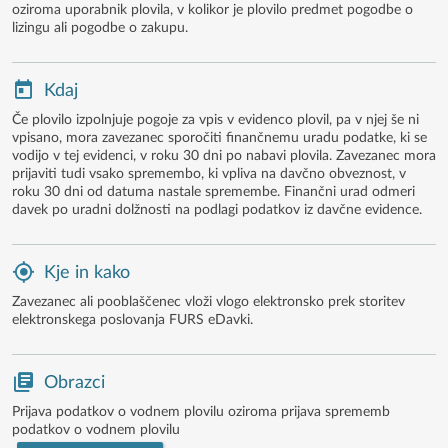
oziroma uporabnik plovila, v kolikor je plovilo predmet pogodbe o
lizingu ali pogodbe o zakupu.
Kdaj
Če plovilo izpolnjuje pogoje za vpis v evidenco plovil, pa v njej še ni
vpisano, mora zavezanec sporočiti finančnemu uradu podatke, ki se
vodijo v tej evidenci, v roku 30 dni po nabavi plovila. Zavezanec mora
prijaviti tudi vsako spremembo, ki vpliva na davčno obveznost, v
roku 30 dni od datuma nastale spremembe. Finančni urad odmeri
davek po uradni dolžnosti na podlagi podatkov iz davčne evidence.
Kje in kako
Zavezanec ali pooblaščenec vloži vlogo elektronsko prek storitev
elektronskega poslovanja FURS eDavki.
Obrazci
Prijava podatkov o vodnem plovilu oziroma prijava sprememb
podatkov o vodnem plovilu