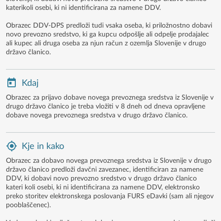
katerikoli osebi, ki ni identificirana za namene DDV.
Obrazec DDV-DPS predloži tudi vsaka oseba, ki priložnostno dobavi
novo prevozno sredstvo, ki ga kupcu odpošlje ali odpelje prodajalec
ali kupec ali druga oseba za njun račun z ozemlja Slovenije v drugo
državo članico.
Kdaj
Obrazec za prijavo dobave novega prevoznega sredstva iz Slovenije v
drugo državo članico je treba vložiti v 8 dneh od dneva opravljene
dobave novega prevoznega sredstva v drugo državo članico.
Kje in kako
Obrazec za dobavo novega prevoznega sredstva iz Slovenije v drugo
državo članico predloži davčni zavezanec, identificiran za namene
DDV, ki dobavi novo prevozno sredstvo v drugo državo članico
kateri koli osebi, ki ni identificirana za namene DDV, elektronsko
preko storitev elektronskega poslovanja FURS eDavki (sam ali njegov
pooblaščenec).