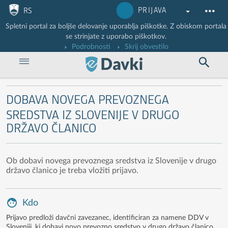
Nadaljuj na vsebino
Nadaljuj na vsebino zaprtega portala
PRIJAVA
RS
Spletni portal za boljše delovanje uporablja piškotke. Z obiskom portala
se strinjate z uporabo piškotkov.
Podrobnosti
Skrij obvestilo
DOBAVA NOVEGA PREVOZNEGA
SREDSTVA IZ SLOVENIJE V DRUGO
DRŽAVO ČLANICO
Ob dobavi novega prevoznega sredstva iz Slovenije v drugo
državo članico je treba vložiti prijavo.
Kdo
Prijavo predloži davčni zavezanec, identificiran za namene DDV v
Sloveniji, ki dobavi novo prevozno sredstvo v drugo državo članico