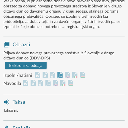
Vsaka oseba, ki priložnostno dobavi novo prevozno sredstvo, predloži
obrazec za dobavo novega prevoznega sredstva iz Slovenije v drugo
državo članico davčnemu organu v kraju sedeža, stalnega oziroma
običajnega prebivališča. Obrazec se izpolni v treh izvodih (za
pridobitelja, za dobavitelja in za davčni organ), v štirih izvodih pa se
izpolni le, če je obrazec potreben za registracijski organ.
Obrazci
Prijava dobave novega prevoznega sredstva iz Slovenije v drugo
državo članico (DDV-DPS)
Elektronska oddaja
Izpolni/natisni
Navodila
Taksa
Takse ni.