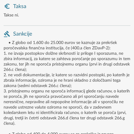
Taksa
Takse ni.
Sankcije
• Z globo od 1.600 do 25.000 eurov se kaznuje za prekršek
poročevalska finančna institucija, če (400.a člen ZDavP-2):
1. ne izvaja postopkov dolžne skrbnosti iz priloge I sporazuma, ne
zbira informacij, za katere se zahteva poročanje po sporazumu in tem
zakonu, ter jih ne sporoča pristojnemu organu (prvi in drugi odstavek
266.c člena);
2. ne vodi dokumentacije, iz katere so razvidni postopki, po katerih je
zbrala informacije, oziroma je ne hrani skladno z določbami tega
zakona (sedmi odstavek 266.c člena);
3. pristojnemu organu ne sporoča informacij glede računov, o katerih
se poroča, jih ne sporoča pravočasno ali pri sporočanju navede
neresnične, nepravilne ali nepopolne informacije ali v sporočilu ne
navede ustrezne valute oziroma ne sporoči, da v zadevnem
koledarskem letu ni identificirala računov, o katerih se poroča (prvi,
drugi, tretji in četrti odstavek 266.d člena ter drugi odstavek 266.g
člena).