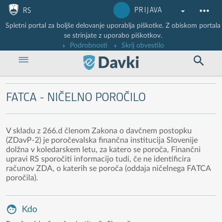
Nadaljuj na vsebino
Nadaljuj na vsebino zaprtega portala
PRIJAVA
RS
Spletni portal za boljše delovanje uporablja piškotke. Z obiskom portala
se strinjate z uporabo piškotkov.
Podrobnosti
Skrij obvestilo
FATCA - NIČELNO POROČILO
V skladu z 266.d členom Zakona o davčnem postopku
(ZDavP-2) je poročevalska finančna institucija Slovenije
dolžna v koledarskem letu, za katero se poroča, Finančni
upravi RS sporočiti informacijo tudi, če ne identificira
računov ZDA, o katerih se poroča (oddaja ničelnega FATCA
poročila).
Kdo