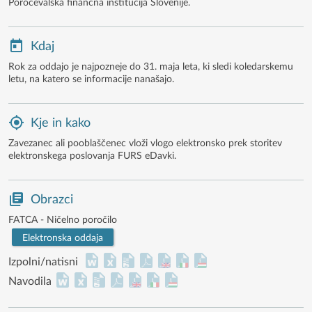
Poročevalska finančna institucija Slovenije.
Kdaj
Rok za oddajo je najpozneje do 31. maja leta, ki sledi koledarskemu
letu, na katero se informacije nanašajo.
Kje in kako
Zavezanec ali pooblaščenec vloži vlogo elektronsko prek storitev
elektronskega poslovanja FURS eDavki.
Obrazci
FATCA - Ničelno poročilo
Elektronska oddaja
Izpolni/natisni
Navodila