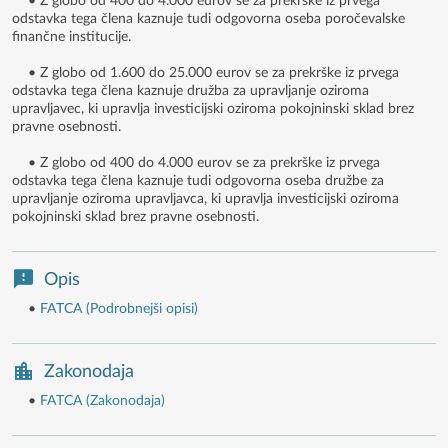
• Z globo od 400 do 4.000 eurov se za prekrške iz prvega
odstavka tega člena kaznuje tudi odgovorna oseba poročevalske
finančne institucije.
• Z globo od 1.600 do 25.000 eurov se za prekrške iz prvega
odstavka tega člena kaznuje družba za upravljanje oziroma
upravljavec, ki upravlja investicijski oziroma pokojninski sklad brez
pravne osebnosti.
• Z globo od 400 do 4.000 eurov se za prekrške iz prvega
odstavka tega člena kaznuje tudi odgovorna oseba družbe za
upravljanje oziroma upravljavca, ki upravlja investicijski oziroma
pokojninski sklad brez pravne osebnosti.
Opis
•
FATCA (Podrobnejši opisi)
Zakonodaja
•
FATCA (Zakonodaja)