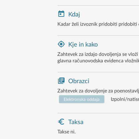
Kdaj
Kadar želi izvoznik pridobiti pridobit
Kje in kako
Zahtevek za izdajo dovoljenja se vloži
glavna računovodska evidenca vložnika 
Obrazci
Zahtevek za dovoljenje za poenostavlje
Izpolni/natis
Elektronska oddaja
Taksa
Takse ni.