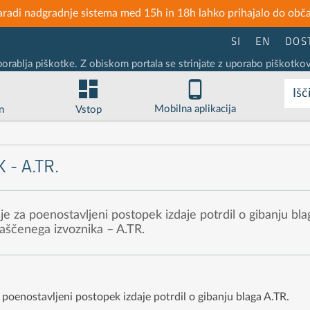
zaradi nadgradnje sistema med 15h in 18h lahko prihajalo do obč
SI
EN
DOS
porablja piškotke. Z obiskom portala se strinjate z uporabo piškotkov
Išč
Mobilna aplikacija
n
Vstop
- A.TR.
je za poenostavljeni postopek izdaje potrdil o gibanju bla
laščenega izvoznika – A.TR.
za poenostavljeni postopek izdaje potrdil o gibanju blaga A.TR.