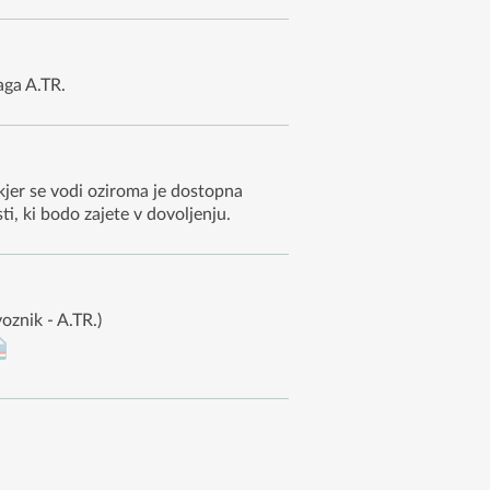
aga A.TR.
 kjer se vodi oziroma je dostopna
i, ki bodo zajete v dovoljenju.
oznik - A.TR.)