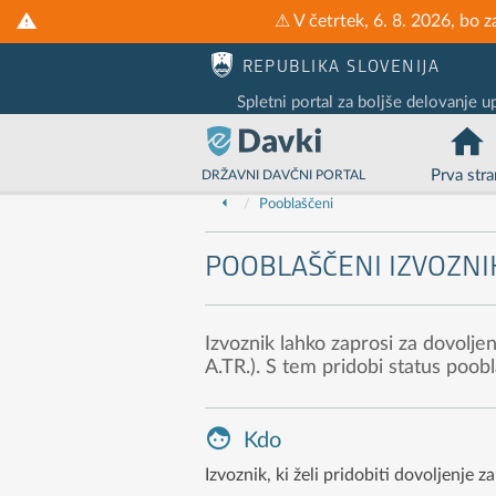
⚠ V četrtek, 6. 8. 2026, bo 
Nadaljuj na vsebino
Nadaljuj na vsebino zaprtega portala
REPUBLIKA SLOVENIJA
Spletni portal za boljše delovanje u
Prva stra
DRŽAVNI DAVČNI PORTAL
Pooblaščeni
POOBLAŠČENI IZVOZNIK 
Izvoznik lahko zaprosi za dovoljen
A.TR.). S tem pridobi status poob
Kdo
Izvoznik, ki želi pridobiti dovoljenje 