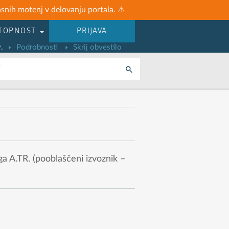
asnih motenj v delovanju portala. ⚠
TOPNOST
PRIJAVA
.
Podrobnosti
Skrij obvestilo
i
ga A.TR. (pooblaščeni izvoznik –