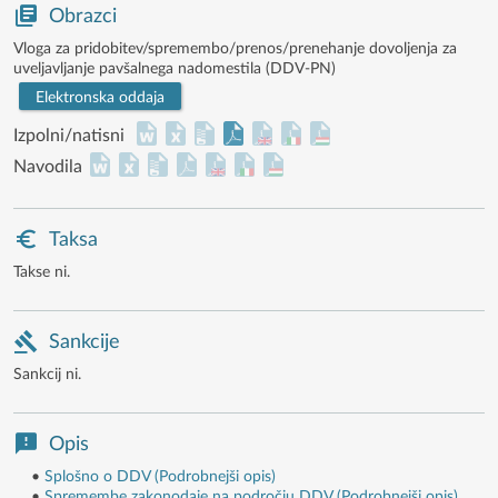
Obrazci
Vloga za pridobitev/spremembo/prenos/prenehanje dovoljenja za
uveljavljanje pavšalnega nadomestila (DDV-PN)
Elektronska oddaja
Izpolni/natisni
Navodila
Taksa
Takse ni.
Sankcije
Sankcij ni.
Opis
•
Splošno o DDV (Podrobnejši opis)
•
Spremembe zakonodaje na področju DDV (Podrobnejši opis)