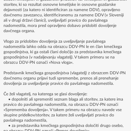
storitev, ki so rezultat osnovne kmetijske in osnovne gozdarske
dejavnosti (za katero ni identificiran za namene DDV), opravljeno
davčnemu zavezancu, identificiranemu za namene DDV (v Sloveniji
ali v drugi državi članici), uveljavljati pravico do pavšalnega
nadomestila, mora pred opravljeno dobavo pridobiti dovoljenje
davčnega organa.
Vlogo za pridobitev dovoljenja za uveljavljanje pavšalnega
nadomestila lahko odda na obrazcu DDV-PN le en član kmečkega
gospodinjstva, ki ga ostali člani določijo za predstavnika kmečkega
gospodinjstva (v nadaljevanju vlagatelj). V takem primeru se na
obrazcu DDV-PN označi »Nova vloga«.
Predstavnik kmečkega gospodinjstva (vlagatelj) z obrazcem DDV-PN
davčnemu organu prijavi tudi spremembe, prenos ali prenehanje
dovoljenja za uveljavljanje pravice do pavšalnega nadomestila.
Če želi vlagatelj, na katerega se glasi dovoljenje:
• dopolniti ali spremeniti seznam blaga ali storitev, za katere ima
pravico do pavšalnega nadomestila, na obrazcu DDV-PN označi
»Sprememba dovoljenja«. V takem primeru na obrazcu navede vse
skupine pridelkov/storitev, za katere želi uveljavljati pravico do
pavšalnega nadomestila,
• za predstavnika kmečkega gospodinjstva določiti drugo osebo,