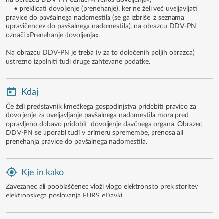
na obrazcu DDV-PN označi »Prenos dovoljenja«,
• preklicati dovoljenje (prenehanje), ker ne želi več uveljavljati
pravice do pavšalnega nadomestila (se ga izbriše iz seznama
upravičencev do pavšalnega nadomestila), na obrazcu DDV-PN
označi »Prenehanje dovoljenja«.
Na obrazcu DDV-PN je treba (v za to določenih poljih obrazca)
ustrezno izpolniti tudi druge zahtevane podatke.
Kdaj
Če želi predstavnik kmečkega gospodinjstva pridobiti pravico za
dovoljenje za uveljavljanje pavšalnega nadomestila mora pred
opravljeno dobavo pridobiti dovoljenje davčnega organa. Obrazec
DDV-PN se uporabi tudi v primeru spremembe, prenosa ali
prenehanja pravice do pavšalnega nadomestila.
Kje in kako
Zavezanec ali pooblaščenec vloži vlogo elektronsko prek storitev
elektronskega poslovanja FURS eDavki.