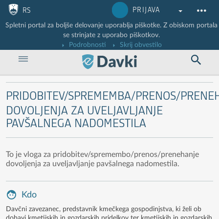
Nadaljuj na vsebino
Nadaljuj na vsebino zaprtega portala
PRIJAVA
RS
Spletni portal za boljše delovanje uporablja piškotke. Z obiskom portala
se strinjate z uporabo piškotkov.
Podrobnosti
Skrij obvestilo
PRIDOBITEV/SPREMEMBA/PRENOS/PRENE
DOVOLJENJA ZA UVELJAVLJANJE
PAVŠALNEGA NADOMESTILA
To je vloga za pridobitev/spremembo/prenos/prenehanje
dovoljenja za uveljavljanje pavšalnega nadomestila.
Kdo
Davčni zavezanec, predstavnik kmečkega gospodinjstva, ki želi ob
dobavi kmetijskih in gozdarskih pridelkov ter kmetijskih in gozdarskih