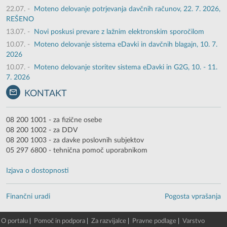
22.07.
-
Moteno delovanje potrjevanja davčnih računov, 22. 7. 2026,
REŠENO
13.07.
-
Novi poskusi prevare z lažnim elektronskim sporočilom
10.07.
-
Moteno delovanje sistema eDavki in davčnih blagajn, 10. 7.
2026
10.07.
-
Moteno delovanje storitev sistema eDavki in G2G, 10. - 11.
7. 2026
KONTAKT
08 200 1001 - za fizične osebe
08 200 1002 - za DDV
08 200 1003 - za davke poslovnih subjektov
05 297 6800 - tehnična pomoč uporabnikom
Izjava o dostopnosti
Finančni uradi
Pogosta vprašanja
O portalu
|
Pomoč in podpora
|
Za razvijalce
|
Pravne podlage
|
Varstvo