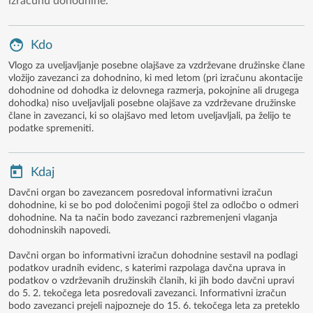
izračunu dohodnine.
Kdo
Vlogo za uveljavljanje posebne olajšave za vzdrževane družinske člane
vložijo zavezanci za dohodnino, ki med letom (pri izračunu akontacije
dohodnine od dohodka iz delovnega razmerja, pokojnine ali drugega
dohodka) niso uveljavljali posebne olajšave za vzdrževane družinske
člane in zavezanci, ki so olajšavo med letom uveljavljali, pa želijo te
podatke spremeniti.
Kdaj
Davčni organ bo zavezancem posredoval informativni izračun
dohodnine, ki se bo pod določenimi pogoji štel za odločbo o odmeri
dohodnine. Na ta način bodo zavezanci razbremenjeni vlaganja
dohodninskih napovedi.
Davčni organ bo informativni izračun dohodnine sestavil na podlagi
podatkov uradnih evidenc, s katerimi razpolaga davčna uprava in
podatkov o vzdrževanih družinskih članih, ki jih bodo davčni upravi
do 5. 2. tekočega leta posredovali zavezanci. Informativni izračun
bodo zavezanci prejeli najpozneje do 15. 6. tekočega leta za preteklo