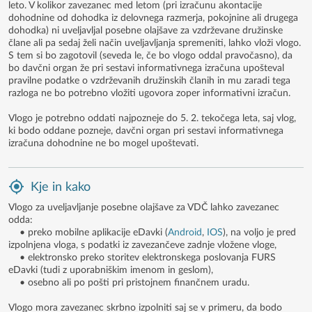
leto. V kolikor zavezanec med letom (pri izračunu akontacije
dohodnine od dohodka iz delovnega razmerja, pokojnine ali drugega
dohodka) ni uveljavljal posebne olajšave za vzdrževane družinske
člane ali pa sedaj želi način uveljavljanja spremeniti, lahko vloži vlogo.
S tem si bo zagotovil (seveda le, če bo vlogo oddal pravočasno), da
bo davčni organ že pri sestavi informativnega izračuna upošteval
pravilne podatke o vzdrževanih družinskih članih in mu zaradi tega
razloga ne bo potrebno vložiti ugovora zoper informativni izračun.
Vlogo je potrebno oddati najpozneje do 5. 2. tekočega leta, saj vlog,
ki bodo oddane pozneje, davčni organ pri sestavi informativnega
izračuna dohodnine ne bo mogel upoštevati.
Kje in kako
Vlogo za uveljavljanje posebne olajšave za VDČ lahko zavezanec
odda:
• preko mobilne aplikacije eDavki (
Android
,
IOS
), na voljo je pred
izpolnjena vloga, s podatki iz zavezančeve zadnje vložene vloge,
• elektronsko preko storitev elektronskega poslovanja FURS
eDavki (tudi z uporabniškim imenom in geslom),
• osebno ali po pošti pri pristojnem finančnem uradu.
Vlogo mora zavezanec skrbno izpolniti saj se v primeru, da bodo