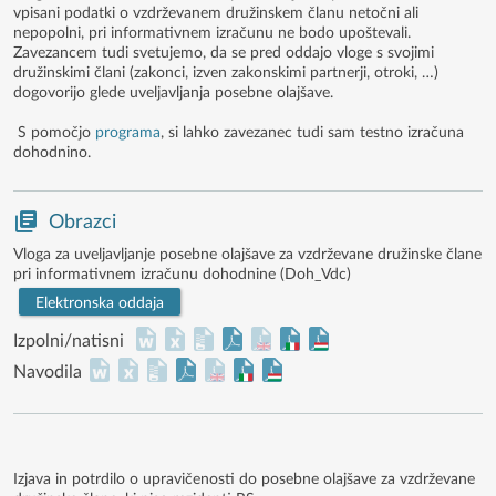
vpisani podatki o vzdrževanem družinskem članu netočni ali
nepopolni, pri informativnem izračunu ne bodo upoštevali.
Zavezancem tudi svetujemo, da se pred oddajo vloge s svojimi
družinskimi člani (zakonci, izven zakonskimi partnerji, otroki, …)
dogovorijo glede uveljavljanja posebne olajšave.
S pomočjo
programa
, si lahko zavezanec tudi sam testno izračuna
dohodnino.
Obrazci
Vloga za uveljavljanje posebne olajšave za vzdrževane družinske člane
pri informativnem izračunu dohodnine (Doh_Vdc)
Elektronska oddaja
Izpolni/natisni
Navodila
Izjava in potrdilo o upravičenosti do posebne olajšave za vzdrževane