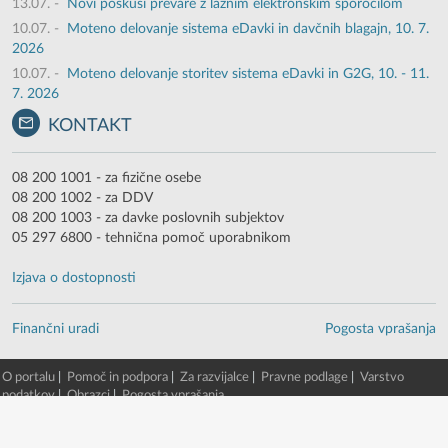
13.07.
-
Novi poskusi prevare z lažnim elektronskim sporočilom
10.07.
-
Moteno delovanje sistema eDavki in davčnih blagajn, 10. 7.
2026
10.07.
-
Moteno delovanje storitev sistema eDavki in G2G, 10. - 11.
7. 2026
KONTAKT
08 200 1001 - za fizične osebe
08 200 1002 - za DDV
08 200 1003 - za davke poslovnih subjektov
05 297 6800 - tehnična pomoč uporabnikom
Izjava o dostopnosti
Finančni uradi
Pogosta vprašanja
O portalu
|
Pomoč in podpora
|
Za razvijalce
|
Pravne podlage
|
Varstvo
podatkov
|
Obrazci
|
Pogosta vprašanja
© 2003 - 2026 -
Finančna uprava RS
eDavki portal v. 88.5.0.13980 [9. 08. 2026 08:50:25, EDP5-TWG-2/54]