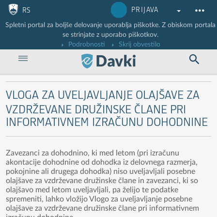
Nadaljuj na vsebino
Nadaljuj na vsebino zaprtega portala
PRIJAVA
RS
Spletni portal za boljše delovanje uporablja piškotke. Z obiskom portala
se strinjate z uporabo piškotkov.
Podrobnosti
Skrij obvestilo
VLOGA ZA UVELJAVLJANJE OLAJŠAVE ZA
VZDRŽEVANE DRUŽINSKE ČLANE PRI
INFORMATIVNEM IZRAČUNU DOHODNINE
Zavezanci za dohodnino, ki med letom (pri izračunu
akontacije dohodnine od dohodka iz delovnega razmerja,
pokojnine ali drugega dohodka) niso uveljavljali posebne
olajšave za vzdrževane družinske člane in zavezanci, ki so
olajšavo med letom uveljavljali, pa želijo te podatke
spremeniti, lahko vložijo Vlogo za uveljavljanje posebne
olajšave za vzdrževane družinske člane pri informativnem