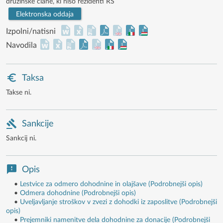
družinske člane, ki niso rezidenti RS
Elektronska oddaja
Izpolni/natisni
Navodila
Taksa
Takse ni.
Sankcije
Sankcij ni.
Opis
•
Lestvice za odmero dohodnine in olajšave (Podrobnejši opis)
•
Odmera dohodnine (Podrobnejši opis)
•
Uveljavljanje stroškov v zvezi z dohodki iz zaposlitve (Podrobnejši
opis)
•
Prejemniki namenitve dela dohodnine za donacije (Podrobnejši