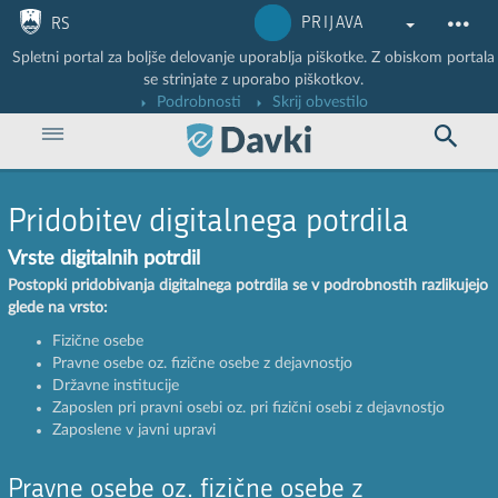
Nadaljuj na vsebino
Nadaljuj na vsebino zaprtega portala
PRIJAVA
RS
Spletni portal za boljše delovanje uporablja piškotke. Z obiskom portala
se strinjate z uporabo piškotkov.
Podrobnosti
Skrij obvestilo
Pridobitev digitalnega potrdila
Vrste digitalnih potrdil
Postopki pridobivanja digitalnega potrdila se v podrobnostih razlikujejo
glede na vrsto:
Fizične osebe
Pravne osebe oz. fizične osebe z dejavnostjo
Državne institucije
Zaposlen pri pravni osebi oz. pri fizični osebi z dejavnostjo
Zaposlene v javni upravi
Pravne osebe oz. fizične osebe z