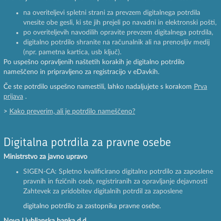
na overiteljevi spletni strani za prevzem digitalnega potrdila
vnesite obe gesli, ki ste jih prejeli po navadni in elektronski pošti,
po overiteljevih navodilih opravite prevzem digitalnega potrdila,
digitalno potrdilo shranite na računalnik ali na prenosljiv medij
(npr. pametna kartica, usb ključ).
Po uspešno opravljenih naštetih korakih je digitalno potrdilo
nameščeno in pripravljeno za registracijo v eDavkih.
Če ste potrdilo uspešno namestili, lahko nadaljujete s korakom
Prva
prijava
.
>
Kako preverim, ali je potrdilo nameščeno?
Digitalna potrdila za pravne osebe
Ministrstvo za javno upravo
SIGEN-CA: Spletno kvalificirano digitalno potrdilo za zaposlene
pravnih in fizičnih oseb, registriranih za opravljanje dejavnosti
Zahtevek za pridobitev digitalnih potrdil za zaposlene
digitalno potrdilo za zastopnika pravne osebe.