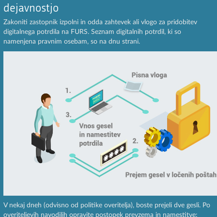
dejavnostjo
Zakoniti zastopnik izpolni in odda zahtevek ali vlogo za pridobitev
digitalnega potrdila na FURS. Seznam digitalnih potrdil, ki so
namenjena pravnim osebam, so na dnu strani.
V nekaj dneh (odvisno od politike overitelja), boste prejeli dve gesli. Po
overiteljevih navodilih opravite postopek prevzema in namestitve: