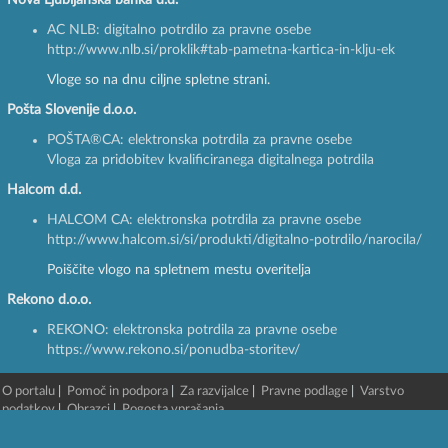
Nova Ljubljanska banka d.d.
AC NLB: digitalno potrdilo za pravne osebe
http://www.nlb.si/proklik#tab-pametna-kartica-in-klju-ek
Vloge so na dnu ciljne spletne strani.
Pošta Slovenije d.o.o.
POŠTA®CA: elektronska potrdila za pravne osebe
Vloga za pridobitev kvalificiranega digitalnega potrdila
Halcom d.d.
HALCOM CA: elektronska potrdila za pravne osebe
http://www.halcom.si/si/produkti/digitalno-potrdilo/narocila/
Poiščite vlogo na spletnem mestu overitelja
Rekono d.o.o.
REKONO: elektronska potrdila za pravne osebe
https://www.rekono.si/ponudba-storitev/
O portalu
|
Pomoč in podpora
|
Za razvijalce
|
Pravne podlage
|
Varstvo
podatkov
|
Obrazci
|
Pogosta vprašanja
© 2003 - 2026 -
Finančna uprava RS