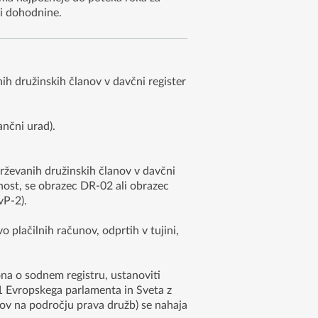
i dohodnine.
nih družinskih članov v davčni register
nčni urad).
zdrževanih družinskih članov v davčni
vnost, se obrazec DR-02 ali obrazec
vP-2).
o plačilnih računov, odprtih v tujini,
ona o sodnem registru, ustanoviti
51 Evropskega parlamenta in Sveta z
ov na področju prava družb) se nahaja