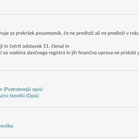
uje za prekršek posameznik, če ne predloži ali ne predloži v ro
ji in četrti odstavek 51. člena) in
so vsebina davčnega registra in jih finančna uprava ne pridobi 
er (Podrobnejši opis)
čni številki (Opis)
tevilka