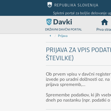
Nadaljuj na vsebino
Nadaljuj na vsebino zaprtega portala
REPUBLIKA SLOVENIJA
Spletni portal za boljše delovanje u
Prva stra
DRŽAVNI DAVČNI PORTAL
Prijava
PRIJAVA ZA VPIS PODA
ŠTEVILKE)
Ob prvem vpisu v davčni register 
izvede po uradni dolžnosti oz. na 
prijava sprememb,…
Spremembe podatkov, ki jih vsebuj
dneh po nastanku (npr. podatki o r