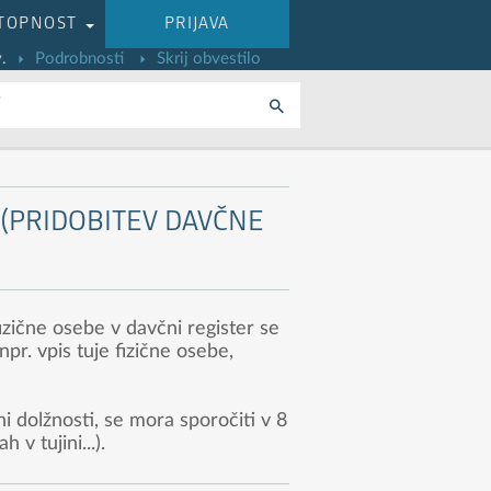
TOPNOST
PRIJAVA
.
Podrobnosti
Skrij obvestilo
i
 (PRIDOBITEV DAVČNE
izične osebe v davčni register se
pr. vpis tuje fizične osebe,
i dolžnosti, se mora sporočiti v 8
v tujini...).