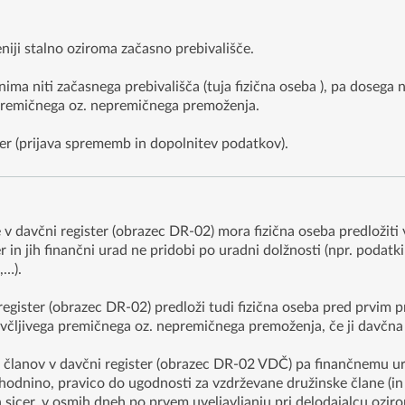
eniji stalno oziroma začasno prebivališče.
i nima niti začasnega prebivališča (tuja fizična oseba ), pa doseg
a premičnega oz. nepremičnega premoženja.
ter (prijava sprememb in dopolnitev podatkov).
e v davčni register (obrazec DR-02) mora fizična oseba predloži
r in jih finančni urad ne pridobi po uradni dolžnosti (npr. podatk
,…).
i register (obrazec DR-02) predloži tudi fizična oseba pred prvi
včljivega premičnega oz. nepremičnega premoženja, če ji davčna š
h članov v davčni register (obrazec DR-02 VDČ) pa finančnemu urad
dohodnino, pravico do ugodnosti za vzdrževane družinske člane (
in sicer, v osmih dneh po prvem uveljavljanju pri delodajalcu ozi