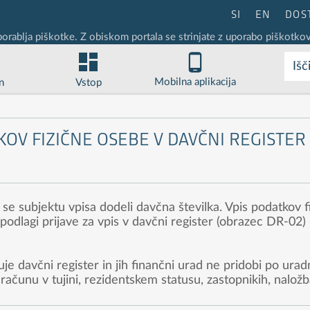
SI
EN
DOS
porablja piškotke. Z obiskom portala se strinjate z uporabo piškotkov
Išč
Mobilna aplikacija
n
Vstop
TKOV FIZIČNE OSEBE V DAVČNI REGISTER
se subjektu vpisa dodeli davčna številka. Vpis podatkov f
podlagi prijave za vpis v davčni register (obrazec DR-02) n
e davčni register in jih finančni urad ne pridobi po uradn
ačunu v tujini, rezidentskem statusu, zastopnikih, naložbah 