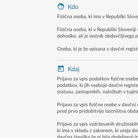
Kdo
Fizična oseba, ki ima v Republiki Slov
Fizična oseba, ki v Republiki Slovenij
dohodke, ali je lastnik obdavčljiveg
Oseba, ki je že vpisana v davčni regis
Kdaj
Prijavo za vpis podatkov fizične oseb
podatkov, ki jih vsebuje davčni registe
statusu, zastopnikih, naložbah v tujini
Prijavo za vpis fizične osebe v davčn
pred prvo pridobitvijo lastništva obda
Prijavo za vpis vzdrževanih družinski
ki ima v skladu z zakonom, ki ureja 
davčna številka še ni bila dodeljena) 