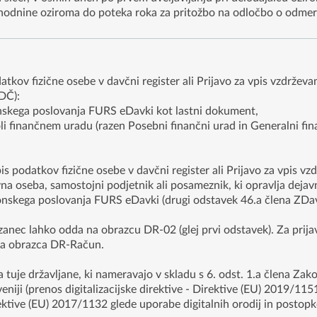
ohodnine oziroma do poteka roka za pritožbo na odločbo o odmer
datkov fizične osebe v davčni register ali Prijavo za vpis vzdrževa
DČ):
nskega poslovanja FURS eDavki kot lastni dokument,
 finančnem uradu (razen Posebni finančni urad in Generalni fina
is podatkov fizične osebe v davčni register ali Prijavo za vpis v
vna oseba, samostojni podjetnik ali posameznik, ki opravlja deja
onskega poslovanja FURS eDavki (drugi odstavek 46.a člena ZDa
ezanec lahko odda na obrazcu DR-02 (glej prvi odstavek). Za prijav
ga obrazca DR-Račun.
a tuje državljane, ki nameravajo v skladu s 6. odst. 1.a člena Zak
eniji (prenos digitalizacijske direktive - Direktive (EU) 2019/11
ktive (EU) 2017/1132 glede uporabe digitalnih orodij in postopk