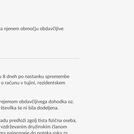
a na njenem območju obdavčljive
ti v 8 dneh po nastanku spremembe
i o računu v tujini, rezidentskem
m prejemom obdavčljivega dohodka oz.
tevilka še ni bila dodeljena.
u predloži zgolj tista fizična oseba,
in vzdrževanim družinskim članom
roma najpozneje do poteka roka za