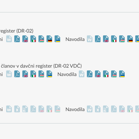
register (DR-02)
ni
Navodila
h članov v davčni register (DR-02 VDČ)
ni
Navodila
ni
Navodila