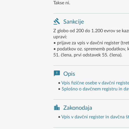
Takse ni.
Sankcije
Z globo od 200 do 1.200 evrov se kazn
upravi:
• prijave za vpis v davčni register (tret
• podatkov oz. sprememb podatkov, ki 
51. člena, prvi odstavek 55. člena).
Opis
•
Vpis fizične osebe v davčni regist
•
Splošno o davčnem registru in dav
Zakonodaja
•
Vpis v davčni register in davčna š