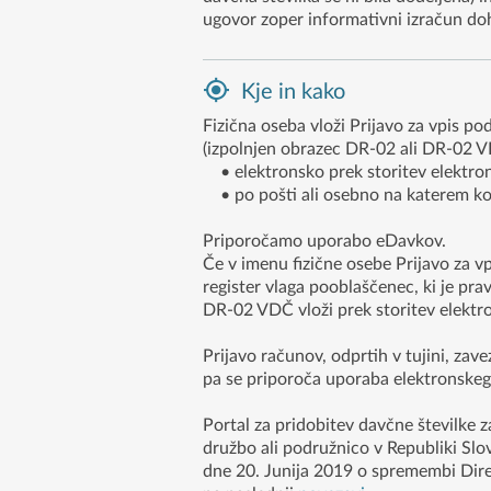
ugovor zoper informativni izračun d
Kje in kako
Fizična oseba vloži Prijavo za vpis po
(izpolnjen obrazec DR-02 ali DR-02 V
• elektronsko prek storitev elektro
• po pošti ali osebno na katerem koli
Priporočamo uporabo eDavkov.
Če v imenu fizične osebe Prijavo za vp
register vlaga pooblaščenec, ki je pra
DR-02 VDČ vloži prek storitev elektr
Prijavo računov, odprtih v tujini, zav
pa se priporoča uporaba elektronske
Portal za pridobitev davčne številke z
družbo ali podružnico v Republiki Slov
dne 20. Junija 2019 o spremembi Dire