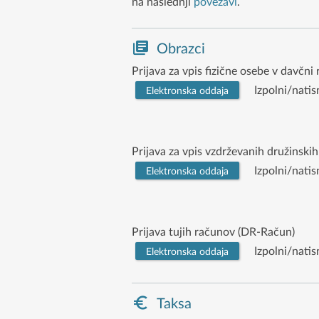
na naslednji
povezavi
.
Obrazci
Prijava za vpis fizične osebe v davčni 
Izpolni/natis
Elektronska oddaja
Prijava za vpis vzdrževanih družinski
Izpolni/natis
Elektronska oddaja
Prijava tujih računov (DR-Račun)
Izpolni/natis
Elektronska oddaja
Taksa