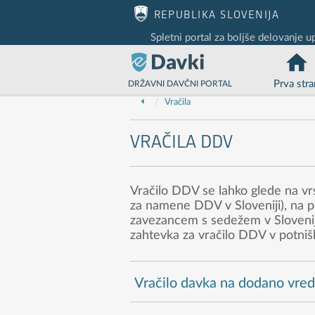
Nadaljuj na vsebino
Nadaljuj na vsebino zaprtega portala
REPUBLIKA SLOVENIJA
Spletni portal za boljše delovanje u
Prva stra
DRŽAVNI DAVČNI PORTAL
Vračila
VRAČILA DDV
Vračilo DDV se lahko glede na vr
za namene DDV v Sloveniji), na p
zavezancem s sedežem v Sloveniji 
zahtevka za vračilo DDV v potni
Vračilo davka na dodano vred