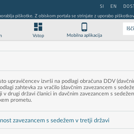
SI
EN
DOS
porablja piškotke. Z obiskom portala se strinjate z uporabo piškotkov
Išč
Mobilna aplikacija
n
Vstop
sto upravičencev izvrši na podlagi obračuna DDV (davčnim
odlagi zahtevka za vračilo (davčnim zavezancem s sedežem
v drugi državi članici in davčnim zavezancem s sedežem v
škem prometu.
nost zavezancem s sedežem v tretji državi