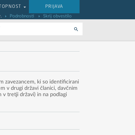
TOPNOST
PRIJAVA
.
Podrobnosti
Skrij obvestilo
i
 zavezancem, ki so identificirani
 v drugi državi članici, davčnim
 tretji državi) in na podlagi