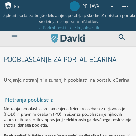
Nadaljuj na vsebino
Nadaljuj na vsebino zaprtega portala
PRIJAVA
RS
Spletni portal za boljše delovanje uporablja piškotke. Z obiskom portala
se strinjate z uporabo piškotkov.
Podrobnosti
Skrij obvestilo
POOBLAŠČANJE ZA PORTAL ECARINA
Urejanje notranjih in zunanjih pooblastil na portalu eCarina.
Notranja pooblastila
Notranja pooblastila so namenjena fizičnim osebam z dejavnostjo
(FOD) in pravnim osebam (PO) in sicer za pooblaščanje njihovih
zaposlenih za storitev opravljanje elektronskega davčnega poslovanja
znotraj danega podjetja.