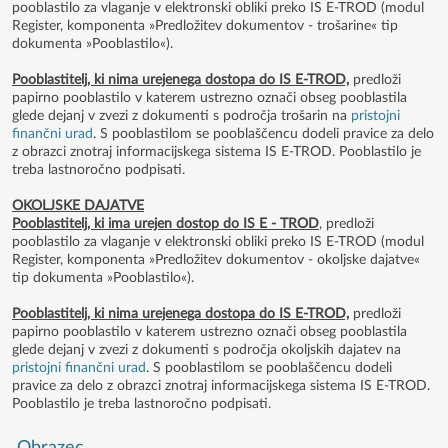
pooblastilo za vlaganje v elektronski obliki preko IS E-TROD (modul
Register, komponenta »Predložitev dokumentov - trošarine« tip
dokumenta »Pooblastilo«).
Pooblastitelj, ki nima urejenega dostopa do IS E-TROD,
predloži
papirno pooblastilo v katerem ustrezno označi obseg pooblastila
glede dejanj v zvezi z dokumenti s področja trošarin na
pristojni
finančni urad
. S pooblastilom se pooblaščencu dodeli pravice za delo
z obrazci znotraj informacijskega sistema IS E-TROD. Pooblastilo je
treba lastnoročno podpisati.
OKOLJSKE DAJATVE
Pooblastitelj, ki ima urejen dostop do IS E - TROD
, predloži
pooblastilo za vlaganje v elektronski obliki preko IS E-TROD (modul
Register, komponenta »Predložitev dokumentov - okoljske dajatve«
tip dokumenta »Pooblastilo«).
Pooblastitelj, ki nima urejenega dostopa do IS E-TROD,
predloži
papirno pooblastilo v katerem ustrezno označi obseg pooblastila
glede dejanj v zvezi z dokumenti s področja okoljskih dajatev na
pristojni finančni urad
. S pooblastilom se pooblaščencu dodeli
pravice za delo z obrazci znotraj informacijskega sistema IS E-TROD.
Pooblastilo je treba lastnoročno podpisati.