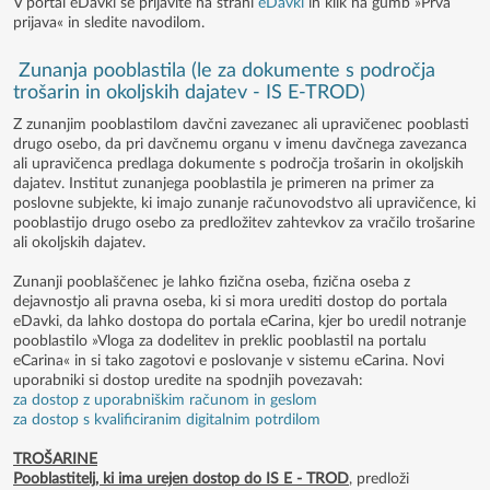
V portal eDavki se prijavite na strani
eDavki
in klik na gumb »Prva
prijava« in sledite navodilom.
Zunanja pooblastila (le za dokumente s področja
trošarin in okoljskih dajatev - IS E-TROD)
Z zunanjim pooblastilom davčni zavezanec ali upravičenec pooblasti
drugo osebo, da pri davčnemu organu v imenu davčnega zavezanca
ali upravičenca predlaga dokumente s področja trošarin in okoljskih
dajatev. Institut zunanjega pooblastila je primeren na primer za
poslovne subjekte, ki imajo zunanje računovodstvo ali upravičence, ki
pooblastijo drugo osebo za predložitev zahtevkov za vračilo trošarine
ali okoljskih dajatev.
Zunanji pooblaščenec je lahko fizična oseba, fizična oseba z
dejavnostjo ali pravna oseba, ki si mora urediti dostop do portala
eDavki, da lahko dostopa do portala eCarina, kjer bo uredil notranje
pooblastilo »Vloga za dodelitev in preklic pooblastil na portalu
eCarina« in si tako zagotovi e poslovanje v sistemu eCarina. Novi
uporabniki si dostop uredite na spodnjih povezavah:
za dostop z uporabniškim računom in geslom
za dostop s kvalificiranim digitalnim potrdilom
TROŠARINE
Pooblastitelj, ki ima urejen dostop do IS E - TROD
, predloži