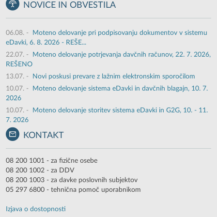
NOVICE IN OBVESTILA
06.08.
-
Moteno delovanje pri podpisovanju dokumentov v sistemu
eDavki, 6. 8. 2026 - REŠE...
22.07.
-
Moteno delovanje potrjevanja davčnih računov, 22. 7. 2026,
REŠENO
13.07.
-
Novi poskusi prevare z lažnim elektronskim sporočilom
10.07.
-
Moteno delovanje sistema eDavki in davčnih blagajn, 10. 7.
2026
10.07.
-
Moteno delovanje storitev sistema eDavki in G2G, 10. - 11.
7. 2026
KONTAKT
08 200 1001 - za fizične osebe
08 200 1002 - za DDV
08 200 1003 - za davke poslovnih subjektov
05 297 6800 - tehnična pomoč uporabnikom
Izjava o dostopnosti