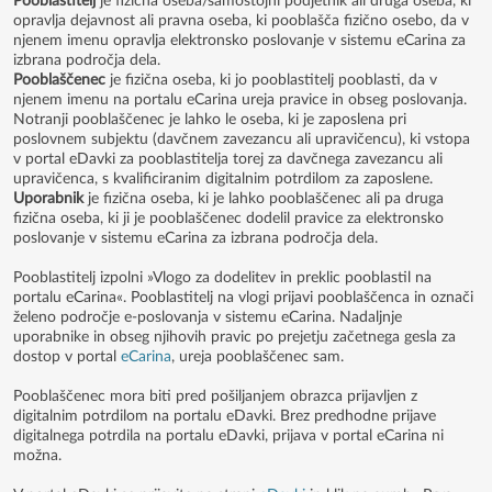
Pooblastitelj
je fizična oseba/samostojni podjetnik ali druga oseba, ki
opravlja dejavnost ali pravna oseba, ki pooblašča fizično osebo, da v
njenem imenu opravlja elektronsko poslovanje v sistemu eCarina za
izbrana področja dela.
Pooblaščenec
je fizična oseba, ki jo pooblastitelj pooblasti, da v
njenem imenu na portalu eCarina ureja pravice in obseg poslovanja.
Notranji pooblaščenec je lahko le oseba, ki je zaposlena pri
poslovnem subjektu (davčnem zavezancu ali upravičencu), ki vstopa
v portal eDavki za pooblastitelja torej za davčnega zavezancu ali
upravičenca, s kvalificiranim digitalnim potrdilom za zaposlene.
Uporabnik
je fizična oseba, ki je lahko pooblaščenec ali pa druga
fizična oseba, ki ji je pooblaščenec dodelil pravice za elektronsko
poslovanje v sistemu eCarina za izbrana področja dela.
Pooblastitelj izpolni »Vlogo za dodelitev in preklic pooblastil na
portalu eCarina«. Pooblastitelj na vlogi prijavi pooblaščenca in označi
želeno področje e-poslovanja v sistemu eCarina. Nadaljnje
uporabnike in obseg njihovih pravic po prejetju začetnega gesla za
dostop v portal
eCarina
, ureja pooblaščenec sam.
Pooblaščenec mora biti pred pošiljanjem obrazca prijavljen z
digitalnim potrdilom na portalu eDavki. Brez predhodne prijave
digitalnega potrdila na portalu eDavki, prijava v portal eCarina ni
možna.