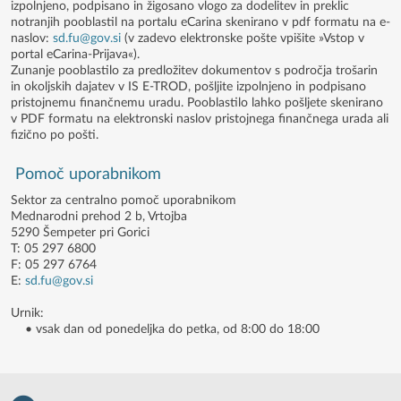
izpolnjeno, podpisano in žigosano vlogo za dodelitev in preklic
notranjih pooblastil na portalu eCarina skenirano v pdf formatu na e-
naslov:
sd.fu@gov.si
(v zadevo elektronske pošte vpišite »Vstop v
portal eCarina-Prijava«).
Zunanje pooblastilo za predložitev dokumentov s področja trošarin
in okoljskih dajatev v IS E-TROD, pošljite izpolnjeno in podpisano
pristojnemu finančnemu uradu. Pooblastilo lahko pošljete skenirano
v PDF formatu na elektronski naslov pristojnega finančnega urada ali
fizično po pošti.
Pomoč uporabnikom
Sektor za centralno pomoč uporabnikom
Mednarodni prehod 2 b, Vrtojba
5290 Šempeter pri Gorici
T: 05 297 6800
F: 05 297 6764
E:
sd.fu@gov.si
Urnik:
• vsak dan od ponedeljka do petka, od 8:00 do 18:00