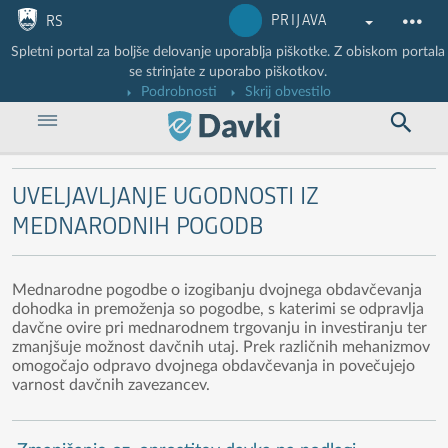
Nadaljuj na vsebino
Nadaljuj na vsebino zaprtega portala
PRIJAVA
RS
Spletni portal za boljše delovanje uporablja piškotke. Z obiskom portala
se strinjate z uporabo piškotkov.
Podrobnosti
Skrij obvestilo
UVELJAVLJANJE UGODNOSTI IZ
MEDNARODNIH POGODB
Mednarodne pogodbe o izogibanju dvojnega obdavčevanja
dohodka in premoženja so pogodbe, s katerimi se odpravlja
davčne ovire pri mednarodnem trgovanju in investiranju ter
zmanjšuje možnost davčnih utaj. Prek različnih mehanizmov
omogočajo odpravo dvojnega obdavčevanja in povečujejo
varnost davčnih zavezancev.