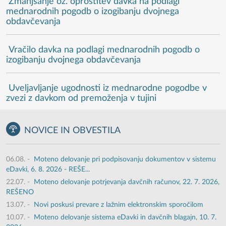
Zmanjšanje oz. oprostitev davka na podlagi
mednarodnih pogodb o izogibanju dvojnega
obdavčevanja
Vračilo davka na podlagi mednarodnih pogodb o
izogibanju dvojnega obdavčevanja
Uveljavljanje ugodnosti iz mednarodne pogodbe v
zvezi z davkom od premoženja v tujini
NOVICE IN OBVESTILA
06.08.
-
Moteno delovanje pri podpisovanju dokumentov v sistemu
eDavki, 6. 8. 2026 - REŠE...
22.07.
-
Moteno delovanje potrjevanja davčnih računov, 22. 7. 2026,
REŠENO
13.07.
-
Novi poskusi prevare z lažnim elektronskim sporočilom
10.07.
-
Moteno delovanje sistema eDavki in davčnih blagajn, 10. 7.