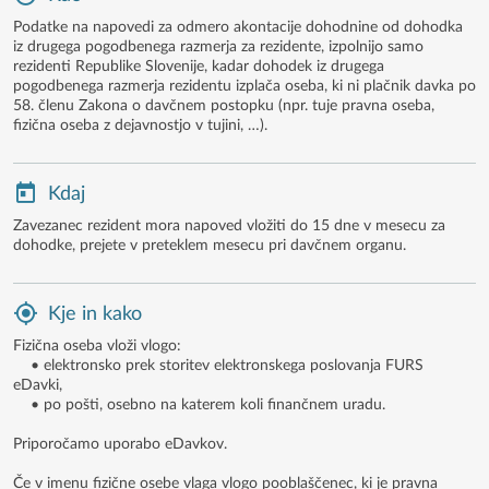
Podatke na napovedi za odmero akontacije dohodnine od dohodka
iz drugega pogodbenega razmerja za rezidente, izpolnijo samo
rezidenti Republike Slovenije, kadar dohodek iz drugega
pogodbenega razmerja rezidentu izplača oseba, ki ni plačnik davka po
58. členu Zakona o davčnem postopku (npr. tuje pravna oseba,
fizična oseba z dejavnostjo v tujini, …).
Kdaj
Zavezanec rezident mora napoved vložiti do 15 dne v mesecu za
dohodke, prejete v preteklem mesecu pri davčnem organu.
Kje in kako
Fizična oseba vloži vlogo:
• elektronsko prek storitev elektronskega poslovanja FURS
eDavki,
• po pošti, osebno na katerem koli finančnem uradu.
Priporočamo uporabo eDavkov.
Če v imenu fizične osebe vlaga vlogo pooblaščenec, ki je pravna