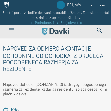
Nadaljuj na vsebino
Nadaljuj na vsebino zaprtega portala
PRIJAVA
RS
Spletni portal za boljše delovanje uporablja piškotke. Z obiskom portala
se strinjate z uporabo piškotkov.
Podrobnosti
Skrij obvestilo
NAPOVED ZA ODMERO AKONTACIJE
DOHODNINE OD DOHODKA IZ DRUGEGA
POGODBENEGA RAZMERJA ZA
REZIDENTE
Napoved dohodka (DOHZAP št. 3) iz drugega pogodbenega
razmerja za rezidente, kadar ga rezidentu izplača oseba, ki ni
plačnik davka.
Kdo