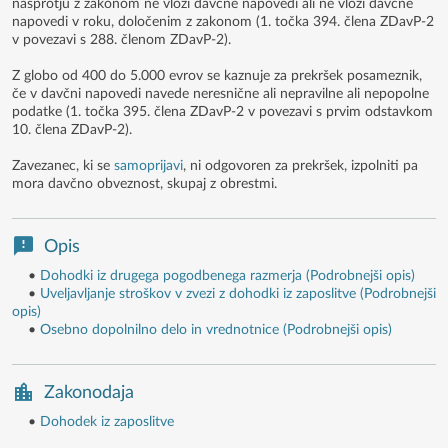
nasprotju z zakonom ne vloži davčne napovedi ali ne vloži davčne
napovedi v roku, določenim z zakonom (1. točka 394. člena ZDavP-2
v povezavi s 288. členom ZDavP-2).
Z globo od 400 do 5.000 evrov se kaznuje za prekršek posameznik,
če v davčni napovedi navede neresnične ali nepravilne ali nepopolne
podatke (1. točka 395. člena ZDavP-2 v povezavi s prvim odstavkom
10. člena ZDavP-2).
Zavezanec, ki se
samoprijavi
, ni odgovoren za prekršek, izpolniti pa
mora davčno obveznost, skupaj z obrestmi.
Opis
•
Dohodki iz drugega pogodbenega razmerja (Podrobnejši opis)
•
Uveljavljanje stroškov v zvezi z dohodki iz zaposlitve (Podrobnejši
opis)
•
Osebno dopolnilno delo in vrednotnice (Podrobnejši opis)
Zakonodaja
•
Dohodek iz zaposlitve