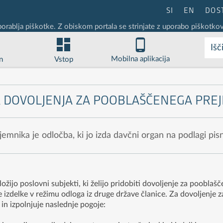
SI
EN
DOS
porablja piškotke. Z obiskom portala se strinjate z uporabo piškotkov
Išč
Mobilna aplikacija
n
Vstop
A DOVOLJENJA ZA POOBLAŠČENEGA PRE
mnika je odločba, ki jo izda davčni organ na podlagi pis
žijo poslovni subjekti, ki želijo pridobiti dovoljenje za pooblaš
e izdelke v režimu odloga iz druge države članice. Za dovoljenje
 in izpolnjuje naslednje pogoje: