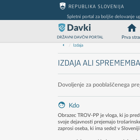
Nadaljuj na vsebino
Nadaljuj na vsebino zaprtega portala
REPUBLIKA SLOVENIJA
Spletni portal za boljše delovanje u
Prva stra
DRŽAVNI DAVČNI PORTAL
Izdaja
IZDAJA ALI SPREMEMB
Dovoljenje za pooblaščenega preje
Kdo
Obrazec TROV-PP je vloga, ki jo predlo
svoje dejavnosti prejemajo trošarinsk
zaprosi oseba, ki ima sedež v Sloveniji