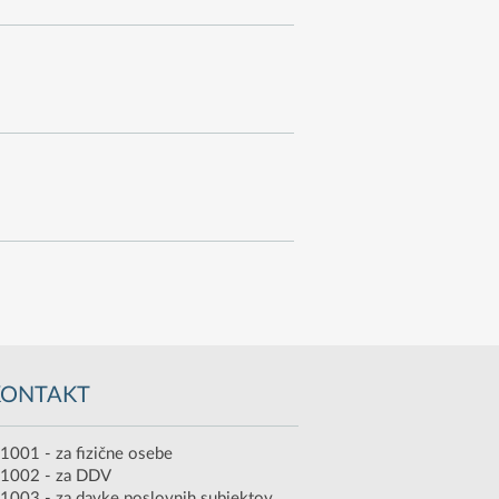
KONTAKT
1001 - za fizične osebe
 1002 - za DDV
1003 - za davke poslovnih subjektov