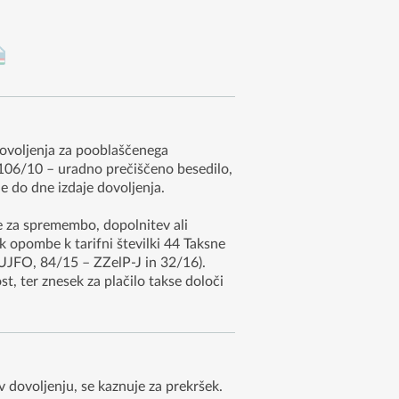
 dovoljenja za pooblaščenega
. 106/10 – uradno prečiščeno besedilo,
 do dne izdaje dovoljenja.
 za spremembo, dopolnitev ali
k opombe k tarifni številki 44 Taksne
UUJFO, 84/15 – ZZelP-J in 32/16).
, ter znesek za plačilo takse določi
dovoljenju, se kaznuje za prekršek.