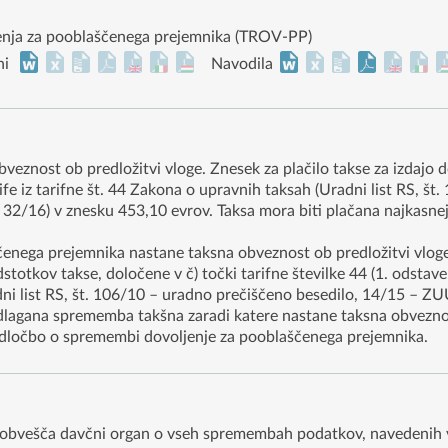
jenja za pooblaščenega prejemnika (TROV-PP)
ni
Navodila
bveznost ob predložitvi vloge. Znesek za plačilo takse za izdajo
fe iz tarifne št. 44 Zakona o upravnih taksah (Uradni list RS, št
2/16) v znesku 453,10 evrov. Taksa mora biti plačana najkasneje
nega prejemnika nastane taksna obveznost ob predložitvi vloge
stotkov takse, določene v č) točki tarifne številke 44 (1. odstave
dni list RS, št. 106/10 – uradno prečiščeno besedilo, 14/15 – Z
dlagana sprememba takšna zaradi katere nastane taksna obveznost
odločbo o spremembi dovoljenje za pooblaščenega prejemnika.
 obvešča davčni organ o vseh spremembah podatkov, navedenih v 