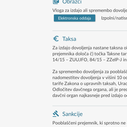
Obrazci
Vloga za izdajo ali spremembo dovol
Izpolni/natis
Elektronska oddaja
Taksa
Za izdajo dovoljenja nastane taksna o
prejemnika določa č) točka Taksne tari
14/15 – ZUUJFO, 84/15 – ZZelP-J in 3
Za spremembo dovoljenja za pooblašče
nadomestitev dovoljenja v višini 10 od
tarife Zakona o upravnih taksah, Ura
Odločitev davčnega organa, ali je pre
davčni organ najkasneje pred izdajo 
Sankcije
Pooblaščeni prejemnik, ki sprotno ne