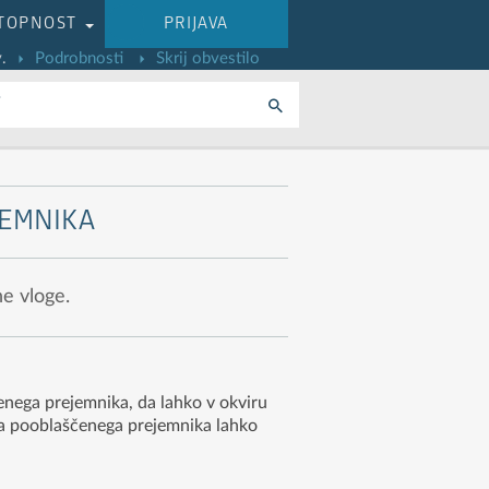
TOPNOST
PRIJAVA
.
Podrobnosti
Skrij obvestilo
i
JEMNIKA
ne vloge.
čenega prejemnika, da lahko v okviru
 za pooblaščenega prejemnika lahko