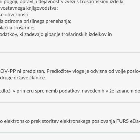
ogoji, opravlja dejavnost v zvezi s trošarinskimi izdelki;
vostavnega knjigovodstva;
e obveznosti;
a oziroma prisilnega prenehanja;
ačila trošarine;
atkov, ki zadevajo gibanje trošarinskih izdelkov in
OV-PP ni predpisan. Predložitev vloge je odvisna od volje poslov
 druge države članice.
edloži v primeru sprememb podatkov, navedenih v že izdanem do
go elektronsko prek storitev elektronskega poslovanja FURS eDav