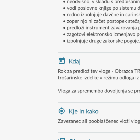
• neodvisno, v skladu s predpisanimi p
• vodi poslovne knjige po sistemu d
• redno izpolnjuje davčne in carinsk
• zoper njo ni začet postopek stečaj
• predloži instrument zavarovanja pl
• zagotovi elektronsko izmenjavo pod
• izpolnjuje druge zakonske pogoje.
Kdaj
Rok za predložitev vloge - Obrazca TR
trošarinske izdelke v režimu odloga iz
Vloga za spremembo dovoljenja se pr
Kje in kako
Zavezanec ali pooblaščenec vloži vlo