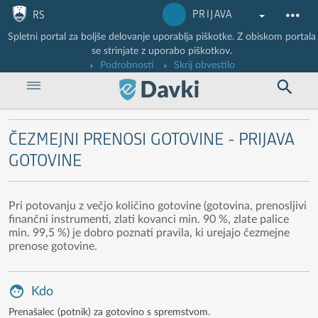
Nadaljuj na vsebino
Nadaljuj na vsebino zaprtega portala
PRIJAVA
RS
Spletni portal za boljše delovanje uporablja piškotke. Z obiskom portala
se strinjate z uporabo piškotkov.
Podrobnosti
Skrij obvestilo
ČEZMEJNI PRENOSI GOTOVINE - PRIJAVA
GOTOVINE
Pri potovanju z večjo količino gotovine (gotovina, prenosljivi
finančni instrumenti, zlati kovanci min. 90 %, zlate palice
min. 99,5 %) je dobro poznati pravila, ki urejajo čezmejne
prenose gotovine.
Kdo
Prenašalec (potnik) za gotovino s spremstvom.