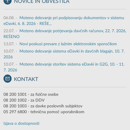
NOVICE IN OBVESTILA
06.08.
-
Moteno delovanje pri podpisovanju dokumentov v sistemu
eDavki, 6. 8. 2026 - REŠE...
22.07.
-
Moteno delovanje potrjevanja davčnih računov, 22. 7. 2026,
REŠENO
13.07.
-
Novi poskusi prevare z lažnim elektronskim sporočilom
10.07.
-
Moteno delovanje sistema eDavki in davčnih blagajn, 10. 7.
2026
10.07.
-
Moteno delovanje storitev sistema eDavki in G2G, 10. - 11.
7. 2026
KONTAKT
08 200 1001 - za fizične osebe
08 200 1002 - za DDV
08 200 1003 - za davke poslovnih subjektov
05 297 6800 - tehnična pomoč uporabnikom
Izjava o dostopnosti