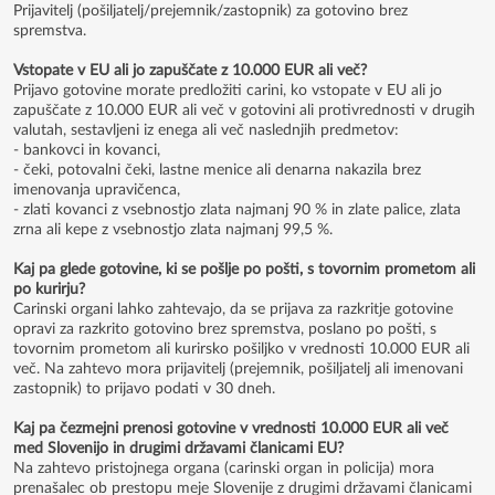
Prijavitelj (pošiljatelj/prejemnik/zastopnik) za gotovino brez
spremstva.
Vstopate v EU ali jo zapuščate z 10.000 EUR ali več?
Prijavo gotovine morate predložiti carini, ko vstopate v EU ali jo
zapuščate z 10.000 EUR ali več v gotovini ali protivrednosti v drugih
valutah, sestavljeni iz enega ali več naslednjih predmetov:
- bankovci in kovanci,
- čeki, potovalni čeki, lastne menice ali denarna nakazila brez
imenovanja upravičenca,
- zlati kovanci z vsebnostjo zlata najmanj 90 % in zlate palice, zlata
zrna ali kepe z vsebnostjo zlata najmanj 99,5 %.
Kaj pa glede gotovine, ki se pošlje po pošti, s tovornim prometom ali
po kurirju?
Carinski organi lahko zahtevajo, da se prijava za razkritje gotovine
opravi za razkrito gotovino brez spremstva, poslano po pošti, s
tovornim prometom ali kurirsko pošiljko v vrednosti 10.000 EUR ali
več. Na zahtevo mora prijavitelj (prejemnik, pošiljatelj ali imenovani
zastopnik) to prijavo podati v 30 dneh.
Kaj pa čezmejni prenosi gotovine v vrednosti 10.000 EUR ali več
med Slovenijo in drugimi državami članicami EU?
Na zahtevo pristojnega organa (carinski organ in policija) mora
prenašalec ob prestopu meje Slovenije z drugimi državami članicami