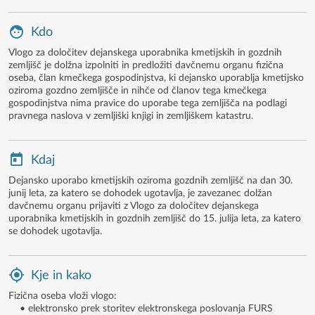
Kdo
Vlogo za določitev dejanskega uporabnika kmetijskih in gozdnih
zemljišč je dolžna izpolniti in predložiti davčnemu organu fizična
oseba, član kmečkega gospodinjstva, ki dejansko uporablja kmetijsko
oziroma gozdno zemljišče in nihče od članov tega kmečkega
gospodinjstva nima pravice do uporabe tega zemljišča na podlagi
pravnega naslova v zemljiški knjigi in zemljiškem katastru.
Kdaj
Dejansko uporabo kmetijskih oziroma gozdnih zemljišč na dan 30.
junij leta, za katero se dohodek ugotavlja, je zavezanec dolžan
davčnemu organu prijaviti z Vlogo za določitev dejanskega
uporabnika kmetijskih in gozdnih zemljišč do 15. julija leta, za katero
se dohodek ugotavlja.
Kje in kako
Fizična oseba vloži vlogo:
• elektronsko prek storitev elektronskega poslovanja FURS