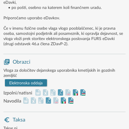
eDavki,
• po pošti, osebno na katerem koli finančnem uradu.
Priporočamo uporabo eDavkov.
Če v imenu fizične osebe vlaga vlogo pooblaščenec, ki je pravna
oseba, samostojni podjetnik ali posameznik, ki opravlja dejavnost, se
vloga vloži prek storitev elektronskega poslovanja FURS eDavki
(drugi odstavek 46.a člena ZDavP-2).
Obrazci
Vloga za določitev dejanskega uporabnika kmetijskih in gozdnih
zemljišč
Elektronska oddaja
Izpolni/natisni
Navodila
Taksa
Takse ni.