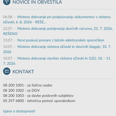
NOVICE IN OBVESTILA
06.08.
-
Moteno delovanje pri podpisovanju dokumentov v sistemu
eDavki, 6. 8. 2026 - REŠE...
22.07.
-
Moteno delovanje potrjevanja davčnih računov, 22. 7. 2026,
REŠENO
13.07.
-
Novi poskusi prevare z lažnim elektronskim sporočilom
10.07.
-
Moteno delovanje sistema eDavki in davčnih blagajn, 10. 7.
2026
10.07.
-
Moteno delovanje storitev sistema eDavki in G2G, 10. - 11.
7. 2026
KONTAKT
08 200 1001 - za fizične osebe
08 200 1002 - za DDV
08 200 1003 - za davke poslovnih subjektov
05 297 6800 - tehnična pomoč uporabnikom
Izjava o dostopnosti