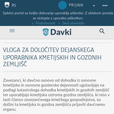
Nadaljuj na vsebino
Nadaljuj na vsebino zaprtega portala
PRIJAVA
RS
Spletni portal za boljše delovanje uporablja piškotke. Z obiskom portala
se strinjate z uporabo piškotkov.
Podrobnosti
Skrij obvestilo
VLOGA ZA DOLOČITEV DEJANSKEGA
UPORABNIKA KMETIJSKIH IN GOZDNIH
ZEMLJIŠČ
Zavezanci, ki davčno osnovo od dohodka iz osnovne
kmetijske in osnovne gozdarske dejavnosti ugotavljajo na
podlagi katastrskega dohodka kmetijskih in gozdnih zemljišč
ter uporabljajo kmetijska oziroma gozdna zemljišča, ki niso v
lasti članov zavezančevega kmečkega gospodinjstva, so
dolžni ta kmetijska in gozdna zemljišča prijaviti davčnemu
organu.