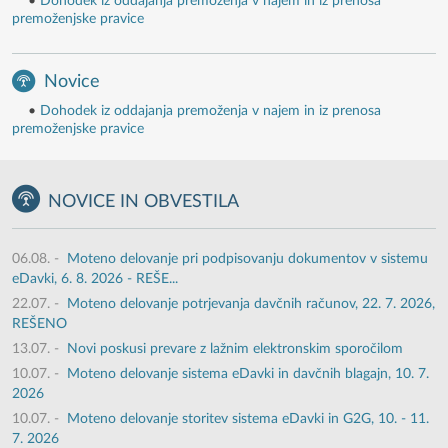
•
Dohodek iz oddajanja premoženja v najem in iz prenosa
premoženjske pravice
Novice
•
Dohodek iz oddajanja premoženja v najem in iz prenosa
premoženjske pravice
NOVICE IN OBVESTILA
06.08.
-
Moteno delovanje pri podpisovanju dokumentov v sistemu
eDavki, 6. 8. 2026 - REŠE...
22.07.
-
Moteno delovanje potrjevanja davčnih računov, 22. 7. 2026,
REŠENO
13.07.
-
Novi poskusi prevare z lažnim elektronskim sporočilom
10.07.
-
Moteno delovanje sistema eDavki in davčnih blagajn, 10. 7.
2026
10.07.
-
Moteno delovanje storitev sistema eDavki in G2G, 10. - 11.
7. 2026