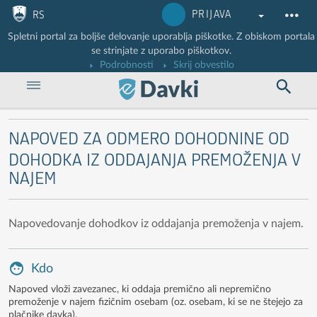
Nadaljuj na vsebino
Nadaljuj na vsebino zaprtega portala
PRIJAVA
RS
Spletni portal za boljše delovanje uporablja piškotke. Z obiskom portala
se strinjate z uporabo piškotkov.
Podrobnosti
Skrij obvestilo
NAPOVED ZA ODMERO DOHODNINE OD
DOHODKA IZ ODDAJANJA PREMOŽENJA V
NAJEM
Napovedovanje dohodkov iz oddajanja premoženja v najem.
Kdo
Napoved vloži zavezanec, ki oddaja premično ali nepremično
premoženje v najem fizičnim osebam (oz. osebam, ki se ne štejejo za
plačnike davka).