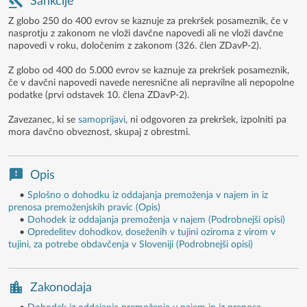
Sankcije
Z globo 250 do 400 evrov se kaznuje za prekršek posameznik, če v
nasprotju z zakonom ne vloži davčne napovedi ali ne vloži davčne
napovedi v roku, določenim z zakonom (326. člen ZDavP-2).
Z globo od 400 do 5.000 evrov se kaznuje za prekršek posameznik,
če v davčni napovedi navede neresnične ali nepravilne ali nepopolne
podatke (prvi odstavek 10. člena ZDavP-2).
Zavezanec, ki se
samoprijavi
, ni odgovoren za prekršek, izpolniti pa
mora davčno obveznost, skupaj z obrestmi.
Opis
•
Splošno o dohodku iz oddajanja premoženja v najem in iz
prenosa premoženjskih pravic (Opis)
•
Dohodek iz oddajanja premoženja v najem (Podrobnejši opisi)
•
Opredelitev dohodkov, doseženih v tujini oziroma z virom v
tujini, za potrebe obdavčenja v Sloveniji (Podrobnejši opisi)
Zakonodaja