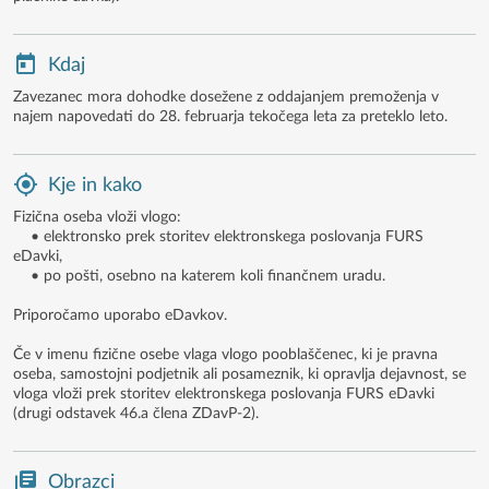
Kdaj
Zavezanec mora dohodke dosežene z oddajanjem premoženja v
najem napovedati do 28. februarja tekočega leta za preteklo leto.
Kje in kako
Fizična oseba vloži vlogo:
• elektronsko prek storitev elektronskega poslovanja FURS
eDavki,
• po pošti, osebno na katerem koli finančnem uradu.
Priporočamo uporabo eDavkov.
Če v imenu fizične osebe vlaga vlogo pooblaščenec, ki je pravna
oseba, samostojni podjetnik ali posameznik, ki opravlja dejavnost, se
vloga vloži prek storitev elektronskega poslovanja FURS eDavki
(drugi odstavek 46.a člena ZDavP-2).
Obrazci