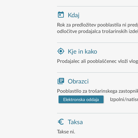
Kdaj
Rok za predložitev pooblastila ni pred
odločitve prodajalca trošarinskih izde
Kje in kako
Prodajalec ali pooblaščenec vloži vlo
Obrazci
Pooblastilo za trošarinskega zasto
Izpolni/natis
Elektronska oddaja
Taksa
Takse ni.