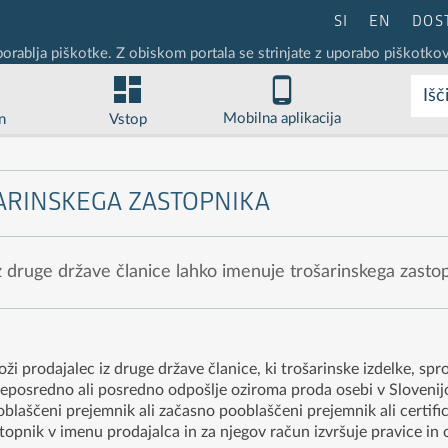
SI
EN
DOS
porablja piškotke. Z obiskom portala se strinjate z uporabo piškotkov
Išč
Mobilna aplikacija
n
Vstop
ARINSKEGA ZASTOPNIKA
iz druge države članice lahko imenuje trošarinskega zastop
odajalec iz druge države članice, ki trošarinske izdelke, sproš
eposredno ali posredno odpošlje oziroma proda osebi v Slovenijo, 
oblaščeni prejemnik ali začasno pooblaščeni prejemnik ali certific
astopnik v imenu prodajalca in za njegov račun izvršuje pravice in 