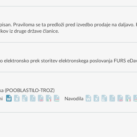
pisan. Praviloma se ta predloži pred izvedbo prodaje na daljavo. 
lkov iz druge države članice.
go elektronsko prek storitev elektronskega poslovanja FURS eDav
pnika (POOBLASTILO-TROZ)
ni
Navodila