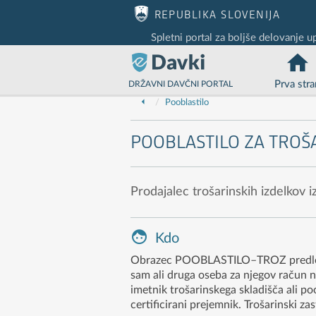
Nadaljuj na vsebino
Nadaljuj na vsebino zaprtega portala
REPUBLIKA SLOVENIJA
Spletni portal za boljše delovanje u
Prva stra
DRŽAVNI DAVČNI PORTAL
Pooblastilo
POOBLASTILO ZA TROŠ
Prodajalec trošarinskih izdelkov 
Kdo
Obrazec POOBLASTILO–TROZ predloži pr
sam ali druga oseba za njegov račun n
imetnik trošarinskega skladišča ali po
certificirani prejemnik. Trošarinski z