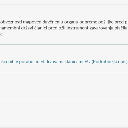
je obveznosti (napoved davčnemu organu odpreme pošiljke pred 
 namembni državi članici predložil instrument zavarovanja plačila 
e.
roščenih v porabo, med državami članicami EU (Podrobnejši opis)