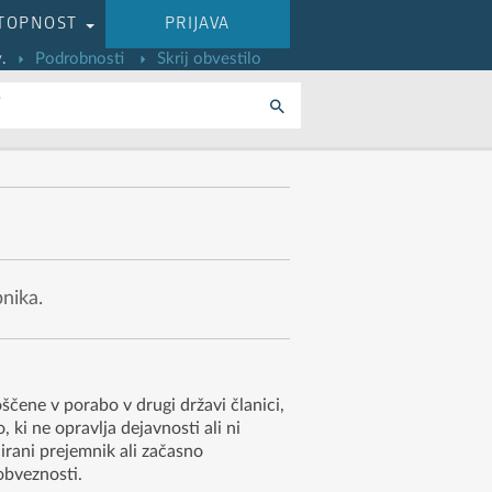
TOPNOST
PRIJAVA
.
Podrobnosti
Skrij obvestilo
i
nika.
čene v porabo v drugi državi članici,
ki ne opravlja dejavnosti ali ni
irani prejemnik ali začasno
obveznosti.