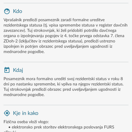
Kdo
Vprašalnik predloži posameznik zaradi formalne ureditve
rezidentskega statusa (tj. vpisa spremembe statusa v register davčnih
zavezancev). Tuj strokovnjak, ki želi pridobiti potrdilo davčnega
organa o izpolnjevanju pogojev iz 4. točke prvega odstavka 7. člena
ZDoh-2 (izključitev iz rezidentskega statusa), predloži ustrezno
izpolnjen in potrjen obrazec pred uveljavljanjem ugodnosti iz
mednarodne pogodbe.
Kdaj
Posameznik mora formalno urediti svoj rezidentski status v roku 8
dni po nastanku spremembe, ki vpliva na njegov rezidentski status.
Tuj strokovnjak predloži obrazec pred uveljavljanjem ugodnosti iz
mednarodne pogodbe.
Kje in kako
Fizična oseba vloži vlogo:
• elektronsko prek storitev elektronskega poslovanja FURS