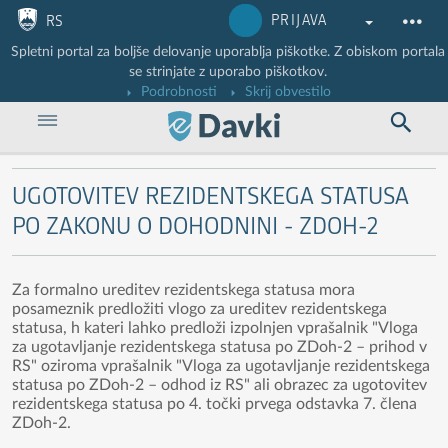
Nadaljuj na vsebino
Nadaljuj na vsebino zaprtega portala
PRIJAVA
RS
Spletni portal za boljše delovanje uporablja piškotke. Z obiskom portala
se strinjate z uporabo piškotkov.
Podrobnosti
Skrij obvestilo
UGOTOVITEV REZIDENTSKEGA STATUSA
PO ZAKONU O DOHODNINI - ZDOH-2
Za formalno ureditev rezidentskega statusa mora
posameznik predložiti vlogo za ureditev rezidentskega
statusa, h kateri lahko predloži izpolnjen vprašalnik "Vloga
za ugotavljanje rezidentskega statusa po ZDoh-2 – prihod v
RS" oziroma vprašalnik "Vloga za ugotavljanje rezidentskega
statusa po ZDoh-2 – odhod iz RS" ali obrazec za ugotovitev
rezidentskega statusa po 4. točki prvega odstavka 7. člena
ZDoh-2.