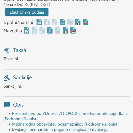
člena ZDoh-2 (REZID-ST)
Elektronska oddaja
Izpolni/natisni
Navodila
Taksa
Takse ni.
Sankcije
Sankcij ni.
Opis
•
Rezidentstvo po ZDoh-2, ZDDPO-2 in mednarodnih pogodbah
(Podrobnejši opis)
•
Mednarodna obdavčitev posameznikov (Podrobnejši opis)
•
Izvajanje mednarodnih pogodb o izogibanju dvojnega