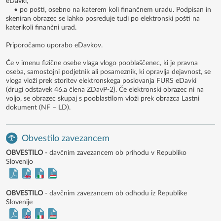
eDavki,
• po pošti, osebno na katerem koli finančnem uradu. Podpisan in
skeniran obrazec se lahko posreduje tudi po elektronski pošti na
katerikoli finančni urad.
Priporočamo uporabo eDavkov.
Če v imenu fizične osebe vlaga vlogo pooblaščenec, ki je pravna
oseba, samostojni podjetnik ali posameznik, ki opravlja dejavnost, se
vloga vloži prek storitev elektronskega poslovanja FURS eDavki
(drugi odstavek 46.a člena ZDavP-2). Če elektronski obrazec ni na
voljo, se obrazec skupaj s pooblastilom vloži prek obrazca Lastni
dokument (NF – LD).
Obvestilo zavezancem
OBVESTILO
- davčnim zavezancem ob prihodu v Republiko
Slovenijo
OBVESTILO
- davčnim zavezancem ob odhodu iz Republike
Slovenije