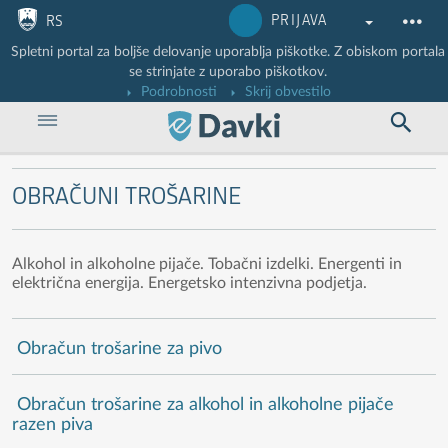
Nadaljuj na vsebino
Nadaljuj na vsebino zaprtega portala
PRIJAVA
RS
Spletni portal za boljše delovanje uporablja piškotke. Z obiskom portala
se strinjate z uporabo piškotkov.
Podrobnosti
Skrij obvestilo
OBRAČUNI TROŠARINE
Alkohol in alkoholne pijače. Tobačni izdelki. Energenti in
električna energija. Energetsko intenzivna podjetja.
Obračun trošarine za pivo
Obračun trošarine za alkohol in alkoholne pijače
razen piva