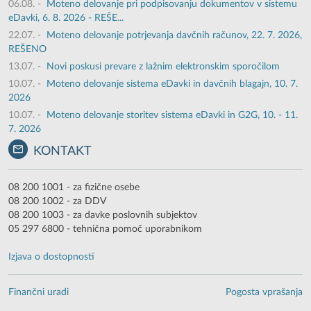
06.08.
-
Moteno delovanje pri podpisovanju dokumentov v sistemu
eDavki, 6. 8. 2026 - REŠE...
22.07.
-
Moteno delovanje potrjevanja davčnih računov, 22. 7. 2026,
REŠENO
13.07.
-
Novi poskusi prevare z lažnim elektronskim sporočilom
10.07.
-
Moteno delovanje sistema eDavki in davčnih blagajn, 10. 7.
2026
10.07.
-
Moteno delovanje storitev sistema eDavki in G2G, 10. - 11.
7. 2026
KONTAKT
08 200 1001 - za fizične osebe
08 200 1002 - za DDV
08 200 1003 - za davke poslovnih subjektov
05 297 6800 - tehnična pomoč uporabnikom
Izjava o dostopnosti
Finančni uradi
Pogosta vprašanja