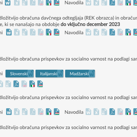
ni
Navodila
edložitvijo obračuna davčnega odtegljaja (REK obrazca) in obrač
e, ki se nanašajo na obdobje
do vključno december 2023
ni
Navodila
edložitvijo obračuna prispevkov za socialno varnost na podlagi sa
ni
Slovenski
Italijanski
Madžarski
edložitvijo obračuna prispevkov za socialno varnost na podlagi s
ni
Navodila
edložitvijo obračuna prispevkov za socialno varnost na podlagi s