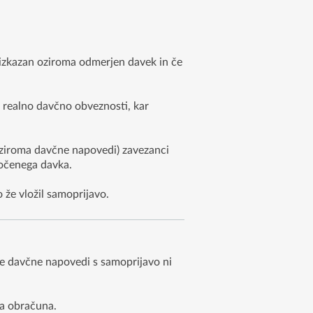
o izkazan oziroma odmerjen davek in če
 realno davčno obveznosti, kar
oziroma davčne napovedi) zavezanci
očenega davka.
 že vložil samoprijavo.
je davčne napovedi s samoprijavo ni
ga obračuna.