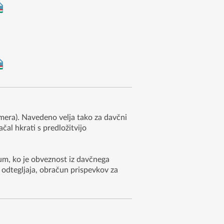
mera). Navedeno velja tako za davčni
al hkrati s predložitvijo
um, ko je obveznost iz davčnega
 odtegljaja, obračun prispevkov za