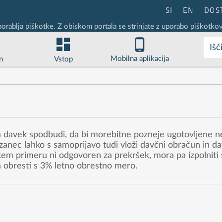
SI
EN
DOS
porablja piškotke. Z obiskom portala se strinjate z uporabo piškotkov
Išč
Mobilna aplikacija
n
Vstop
a davek spodbudi, da bi morebitne pozneje ugotovljene n
anec lahko s samoprijavo tudi vloži davčni obračun in d
em primeru ni odgovoren za prekršek, mora pa izpolniti
 obresti s 3% letno obrestno mero.