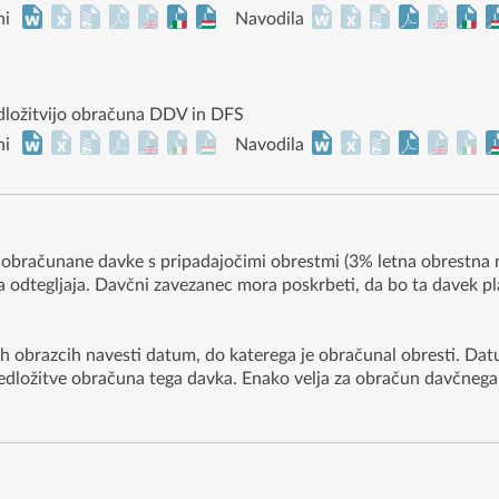
ni
Navodila
edložitvijo obračuna DDV in DFS
ni
Navodila
 obračunane davke s pripadajočimi obrestmi (3% letna obrestna 
odtegljaja. Davčni zavezanec mora poskrbeti, da bo ta davek plač
h obrazcih navesti datum, do katerega je obračunal obresti. Dat
edložitve obračuna tega davka. Enako velja za obračun davčnega