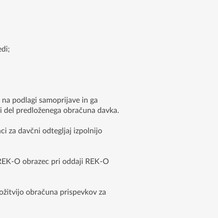
di;
 na podlagi samoprijave in ga
i del predloženega obračuna davka.
i za davčni odtegljaj izpolnijo
a REK-O obrazec pri oddaji REK-O
ožitvijo obračuna prispevkov za