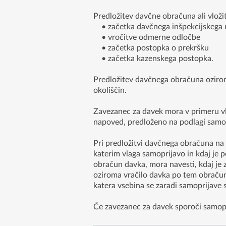
Predložitev davčne obračuna ali vlož
• začetka davčnega inšpekcijskega 
• vročitve odmerne odločbe
• začetka postopka o prekršku
• začetka kazenskega postopka.
Predložitev davčnega obračuna ozirom
okoliščin.
Zavezanec za davek mora v primeru vl
napoved, predloženo na podlagi samop
Pri predložitvi davčnega obračuna na
katerim vlaga samoprijavo in kdaj je 
obračun davka, mora navesti, kdaj je z
oziroma vračilo davka po tem obračunu
katera vsebina se zaradi samoprijave 
Če zavezanec za davek sporoči samopr