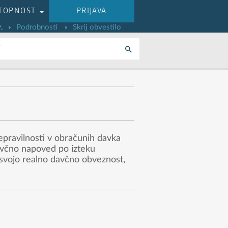
TOPNOST
PRIJAVA
.
Podrobnosti
Skrij obvestilo
i
epravilnosti v obračunih davka
avčno napoved po izteku
 svojo realno davčno obveznost,