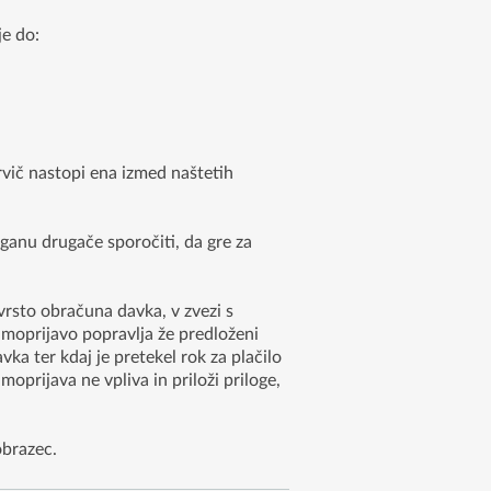
e do:
vič nastopi ena izmed naštetih
anu drugače sporočiti, da gre za
rsto obračuna davka, v zvezi s
amoprijavo popravlja že predloženi
ka ter kdaj je pretekel rok za plačilo
prijava ne vpliva in priloži priloge,
obrazec.