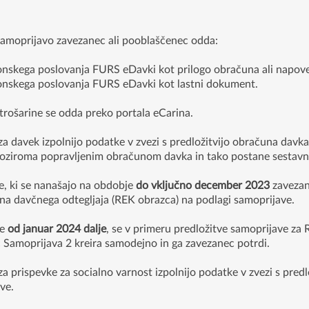
samoprijavo zavezanec ali pooblaščenec odda:
nskega poslovanja FURS eDavki kot prilogo obračuna ali napove
onskega poslovanja FURS eDavki kot lastni dokument.
trošarine se odda preko portala eCarina.
 davek izpolnijo podatke v zvezi s predložitvijo obračuna davka
 oziroma popravljenim obračunom davka in tako postane sestavn
, ki se nanašajo na obdobje
do vključno december 2023
zavezanc
una davčnega odtegljaja (REK obrazca) na podlagi samoprijave.
je
od januar 2024 dalje
, se v primeru predložitve samoprijave z
 Samoprijava 2 kreira samodejno in ga zavezanec potrdi.
 prispevke za socialno varnost izpolnijo podatke v zvezi s predl
ve.