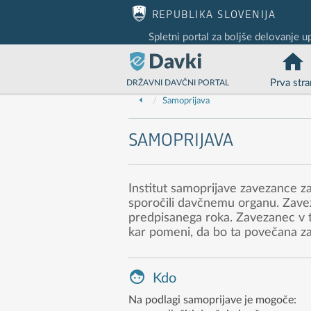
Nadaljuj na vsebino
Nadaljuj na vsebino zaprtega portala
REPUBLIKA SLOVENIJA
Spletni portal za boljše delovanje u
Prva stra
DRŽAVNI DAVČNI PORTAL
Samoprijava
SAMOPRIJAVA
Institut samoprijave zavezance z
sporočili davčnemu organu. Zavez
predpisanega roka. Zavezanec v t
kar pomeni, da bo ta povečana za
Kdo
Na podlagi samoprijave je mogoče: