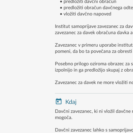
• predložiti davčni obračun
• predložiti obračun davčnega odteg
• vložiti davčno napoved
Institut samoprijave zavezanec za dav
zavezanec za davek obračuna davka al
Zavezanec v primeru uporabe instituta
pomeni, da bo ta povečana za obresti
Posebno prilogo oziroma obrazec za s
izpolnijo in ga predložijo skupaj z
Zavezanec za davek ne more vložiti no
Kdaj
Davčni zavezanec, ki ni vložil davčne
mogoča.
Davčni zavezanec lahko s samoprijavo