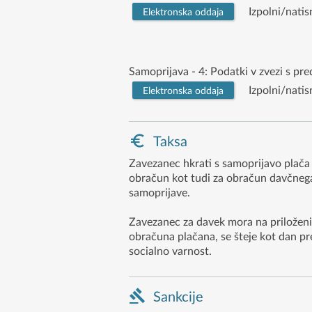
Izpolni/natis
Elektronska oddaja
Samoprijava - 4: Podatki v zvezi s pr
Izpolni/natis
Elektronska oddaja
Taksa
Zavezanec hkrati s samoprijavo plača
obračun kot tudi za obračun davčnega 
samoprijave.
Zavezanec za davek mora na priloženi
obračuna plačana, se šteje kot dan pr
socialno varnost.
Sankcije