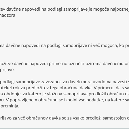
itev davčne napovedi na podlagi samoprijave je mogoča najpoznej
nadzora
a davčne napovedi na podlagi samoprijave ni več mogoča, ko pr
ožitve davčne napovedi primerno označiti oziroma davčnemu org
rijave.
 podlagi samoprijave zavezanec za davek mora uvodoma navesti v
potekel rok za predložitev tega obračuna davka. V primeru, da s s
a obdobje, za katero je vložena samoprijava predložil obračun dav
. V popravljenem obračunu se izpolni vse podatke, na katere samo
spreminja.
ijavo za več obračunov davka se za vsako predloži samostojen 