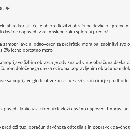
ljaja
ek lahko koristi, če je ob predložitvi obračuna davka bil premal
i davčne napovedi v zakonskem roku sploh ni predložil.
 samoprijave ni odgovoren za prekršek, mora pa izpolnitvi svojo
 s 3% letno obrestno mero.
amoprijavo (izbira obrazca je odvisna od vrste obračuna davka 
 obračunom določenega davka oziroma popravljenim obračunom dol
ve samoprijave glede obveznosti, v zvezi s katerimi je predhodno
 napovedi, lahko vsak trenutek vloži davčno napoved. Popravljan
 predloži tudi obračun davčnega odtegljaja in popravek davčne