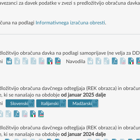
avezanci za davek podatke v zvezi s predložitvijo obračuna dav
ačuna na podlagi
Informativnega izračuna obresti
.
edložitvijo obračuna davka na podlagi samoprijave (ne velja za 
ni
Navodila
edložitvijo obračuna davčnega odtegljaja (REK obrazca) in obrač
e, ki se nanašajo na obdobje
od januar 2025 dalje
ni
Slovenski
Italijanski
Madžarski
edložitvijo obračuna davčnega odtegljaja (REK obrazca) in obrač
e, ki se nanašajo na obdobje
od januar 2024 dalje