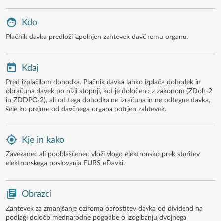
Kdo
Plačnik davka predloži izpolnjen zahtevek davčnemu organu.
Kdaj
Pred izplačilom dohodka. Plačnik davka lahko izplača dohodek in
obračuna davek po nižji stopnji, kot je določeno z zakonom (ZDoh-2
in ZDDPO-2), ali od tega dohodka ne izračuna in ne odtegne davka,
šele ko prejme od davčnega organa potrjen zahtevek.
Kje in kako
Zavezanec ali pooblaščenec vloži vlogo elektronsko prek storitev
elektronskega poslovanja FURS eDavki.
Obrazci
Zahtevek za zmanjšanje oziroma oprostitev davka od dividend na
podlagi določb mednarodne pogodbe o izogibanju dvojnega