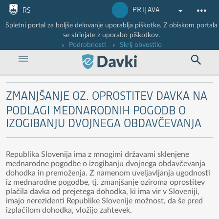
Nadaljuj na vsebino
Nadaljuj na vsebino zaprtega portala
PRIJAVA
RS
Spletni portal za boljše delovanje uporablja piškotke. Z obiskom portala
se strinjate z uporabo piškotkov.
Podrobnosti
Skrij obvestilo
ZMANJŠANJE OZ. OPROSTITEV DAVKA NA
PODLAGI MEDNARODNIH POGODB O
IZOGIBANJU DVOJNEGA OBDAVČEVANJA
Republika Slovenija ima z mnogimi državami sklenjene
mednarodne pogodbe o izogibanju dvojnega obdavčevanja
dohodka in premoženja. Z namenom uveljavljanja ugodnosti
iz mednarodne pogodbe, tj. zmanjšanje oziroma oprostitev
plačila davka od prejetega dohodka, ki ima vir v Sloveniji,
imajo nerezidenti Republike Slovenije možnost, da še pred
izplačilom dohodka, vložijo zahtevek.