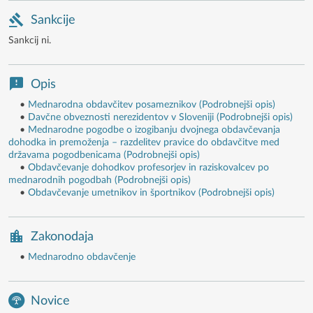
Sankcije
Sankcij ni.
Opis
•
Mednarodna obdavčitev posameznikov (Podrobnejši opis)
•
Davčne obveznosti nerezidentov v Sloveniji (Podrobnejši opis)
•
Mednarodne pogodbe o izogibanju dvojnega obdavčevanja
dohodka in premoženja – razdelitev pravice do obdavčitve med
državama pogodbenicama (Podrobnejši opis)
•
Obdavčevanje dohodkov profesorjev in raziskovalcev po
mednarodnih pogodbah (Podrobnejši opis)
•
Obdavčevanje umetnikov in športnikov (Podrobnejši opis)
Zakonodaja
•
Mednarodno obdavčenje
Novice